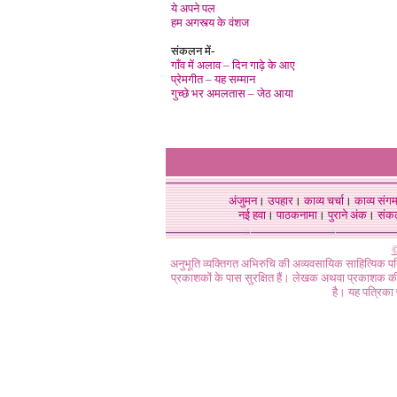
ये अपने पल
हम अगस्त्य के वंशज
संकलन में-
गाँव में अलाव – दिन गाढ़े के आए
प्रेमगीत – यह सम्मान
गुच्छे भर अमलतास – जेठ आया
अंजुमन
।
उपहार
।
काव्य चर्चा
।
काव्य संग
नई हवा
।
पाठकनामा
।
पुराने अंक
।
संक
©
अनुभूति व्यक्तिगत अभिरुचि की अव्यवसायिक साहित्यिक प
प्रकाशकों के पास सुरक्षित हैं। लेखक अथवा प्रकाशक की 
है। यह पत्रिका प