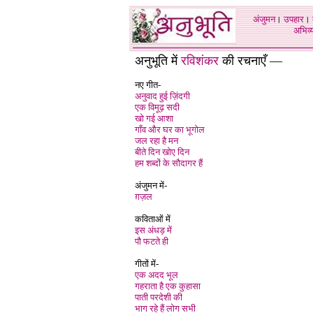
अंजुमन
।
उपहार
।
अभिव्य
अनुभूति में
रविशंकर
की रचनाएँ —
नए गीत-
अनुवाद हुई ज़िंदगी
एक विमूढ़ सदी
खो गई आशा
गाँव और घर का भूगोल
जल रहा है मन
बीते दिन खोए दिन
हम शब्दों के सौदागर हैं
अंजुमन में-
ग़ज़ल
कविताओं में
इस अंधड़ में
पौ फटते ही
गीतों में-
एक अदद भूल
गहराता है एक कुहासा
पाती परदेशी की
भाग रहे हैं लोग सभी