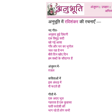
अंजुमन
।
उपहार
।
अभिव्य
अनुभूति में
रविशंकर
की रचनाएँ —
नए गीत-
अनुवाद हुई ज़िंदगी
एक विमूढ़ सदी
खो गई आशा
गाँव और घर का भूगोल
जल रहा है मन
बीते दिन खोए दिन
हम शब्दों के सौदागर हैं
अंजुमन में-
ग़ज़ल
कविताओं में
इस अंधड़ में
पौ फटते ही
गीतों में-
एक अदद भूल
गहराता है एक कुहासा
पाती परदेशी की
भाग रहे हैं लोग सभी