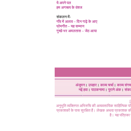
ये अपने पल
हम अगस्त्य के वंशज
संकलन में-
गाँव में अलाव – दिन गाढ़े के आए
प्रेमगीत – यह सम्मान
गुच्छे भर अमलतास – जेठ आया
अंजुमन
।
उपहार
।
काव्य चर्चा
।
काव्य संग
नई हवा
।
पाठकनामा
।
पुराने अंक
।
संक
©
अनुभूति व्यक्तिगत अभिरुचि की अव्यवसायिक साहित्यिक प
प्रकाशकों के पास सुरक्षित हैं। लेखक अथवा प्रकाशक की 
है। यह पत्रिका प