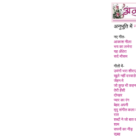
अनुभूति में
नए गीत-
आकाश नीला
भय का लभेरा
यह अँधेरा
सर्द मौसम
गीतों में-
उमंगों भरा शीराज
खुले नहीं दरवाज़े
जेहन मे
जो कुछ भी कहना
तेरी हँसी
दोपहर
प्यार का रंग
बेहद अपनी
मृदु संगीत कला
रात
शब्दों ने जो बात 
शाम
सपनों का नीड़
सुबह