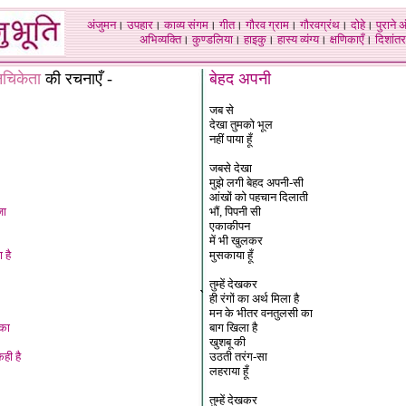
अंजुमन
।
उपहार
।
काव्य संगम
।
गीत
।
गौरव ग्राम
।
गौरवग्रंथ
।
दोहे
।
पुराने 
अभिव्यक्ति
।
कुण्डलिया
।
हाइकु
।
हास्य व्यंग्य
।
क्षणिकाएँ
।
दिशांतर
नचिकेता
की रचनाएँ -
बेहद अपनी
जब से
देखा तुमको भूल
नहीं पाया हूँ
जबसे देखा
मुझे लगी बेहद अपनी-सी
आंखों को पहचान दिलाती
़ा
भौं, पिपनी सी
एकाकीपन
में भी खुलकर
 है
मुसकाया हूँ
तुम्हें देखकर
`
ही रंगों का अर्थ मिला है
मन के भीतर वनतुलसी का
 का
बाग खिला है
खुशबू की
कही है
उठती तरंग-सा
लहराया हूँ
तुम्हें देखकर