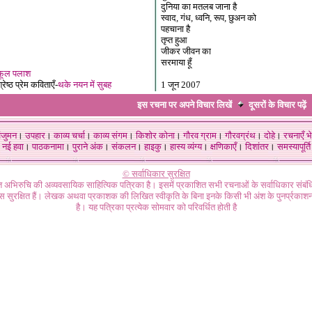
दुनिया का मतलब जाना है
स्वाद, गंध, ध्वनि, रूप, छुअन को
पहचाना है
तृप्त हुआ
जीकर जीवन का
सरमाया हूँ
 फूल पलाश
्रेष्ठ
प्रेम
कविताएँ-
थके नयन में सुबह
1 जून 2007
इस रचना पर अपने विचार लिखें
दूसरों के विचार
पढ़ें
ंजुमन
।
उपहार
।
काव्य चर्चा
।
काव्य संगम
।
किशोर कोना
।
गौरव ग्राम
।
गौरवग्रंथ
।
दोहे
।
रचनाएँ भे
नई हवा
।
पाठकनामा
।
पुराने अंक
।
संकलन
।
हाइकु
।
हास्य व्यंग्य
।
क्षणिकाएँ
।
दिशांतर
।
समस्यापूर्ति
© सर्वाधिकार सुरक्षित
गत अभिरुचि की अव्यवसायिक साहित्यिक पत्रिका है। इसमें प्रकाशित सभी रचनाओं के सर्वाधिकार संब
ास सुरक्षित हैं। लेखक अथवा प्रकाशक की लिखित स्वीकृति के बिना इनके किसी भी अंश के पुनर्प्रकाशन
है। यह पत्रिका प्रत्येक सोमवार को परिवर्धित होती है