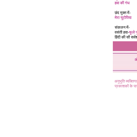
हवा की गंध
छंद मुक्त
में-
मेरा यूटोपिया
संकलन में-
वसंती हवा-
फूले
हिंदी
की
सौ
सर्वश
अ
अनुभूति व्यक्ति
प्रकाशकों के प