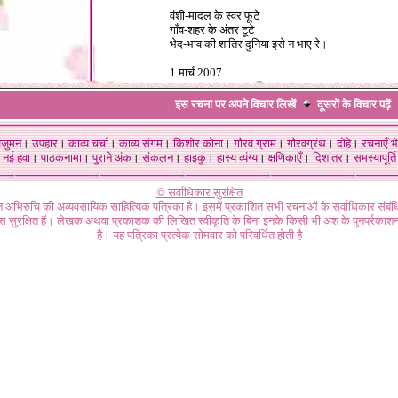
वंशी-मादल के स्वर फूटे
गाँव-शहर के अंतर टूटे
भेद-भाव की शातिर दुनिया इसे न भाए रे।
1 मार्च 2007
इस रचना पर अपने विचार लिखें
दूसरों के विचार
पढ़ें
ंजुमन
।
उपहार
।
काव्य चर्चा
।
काव्य संगम
।
किशोर कोना
।
गौरव ग्राम
।
गौरवग्रंथ
।
दोहे
।
रचनाएँ भे
नई हवा
।
पाठकनामा
।
पुराने अंक
।
संकलन
।
हाइकु
।
हास्य व्यंग्य
।
क्षणिकाएँ
।
दिशांतर
।
समस्यापूर्ति
© सर्वाधिकार सुरक्षित
गत अभिरुचि की अव्यवसायिक साहित्यिक पत्रिका है। इसमें प्रकाशित सभी रचनाओं के सर्वाधिकार संब
ास सुरक्षित हैं। लेखक अथवा प्रकाशक की लिखित स्वीकृति के बिना इनके किसी भी अंश के पुनर्प्रकाशन
है। यह पत्रिका प्रत्येक सोमवार को परिवर्धित होती है