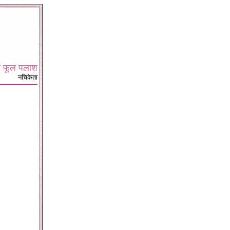
े फूल पलाश
नचिकेता