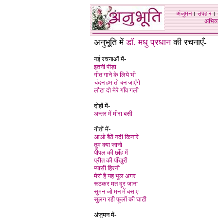
अंजुमन
।
उपहार
।
अभिव्य
अनुभूति में
डॉ. मधु प्रधान
की रचनाएँ
-
नई रचनाओं में-
इतनी पीड़ा
गीत गाने के लिये भी
चंदन हम तो बन जाएँगे
लौटा दो मेरे गाँव गली
दोहों में-
अन्तर में मीरा बसी
गीतों में-
आओ बैठें नदी किनारे
तुम क्या जानो
पीपल की छाँह में
प्रीत की पाँखुरी
प्यासी हिरनी
मेरी है यह भूल अगर
रूठकर मत दूर जाना
सुमन जो मन में बसाए
सुलग रही फूलों की घाटी
अंजुमन में-