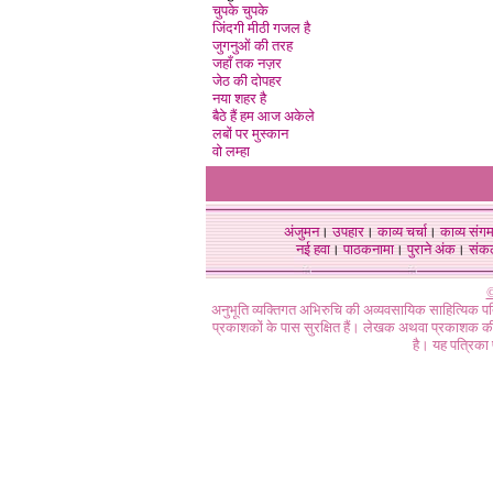
चुपके चुपके
जिंदगी मीठी गजल है
जुगनुओं की तरह
जहाँ तक नज़र
जेठ की दोपहर
नया शहर है
बैठे हैं हम आज अकेले
लबों पर मुस्कान
वो लम्हा
अंजुमन
।
उपहार
।
काव्य चर्चा
।
काव्य संग
नई हवा
।
पाठकनामा
।
पुराने अंक
।
संक
©
अनुभूति व्यक्तिगत अभिरुचि की अव्यवसायिक साहित्यिक प
प्रकाशकों के पास सुरक्षित हैं। लेखक अथवा प्रकाशक की 
है। यह पत्रिका प