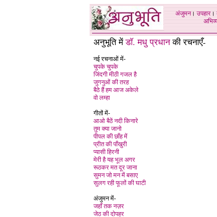
अंजुमन
।
उपहार
।
अभिव्य
अनुभूति में
डॉ. मधु प्रधान
की रचनाएँ
-
नई रचनाओं में-
चुपके चुपके
जिंदगी मीठी गजल है
जुगनुओं की तरह
बैठे हैं हम आज अकेले
वो लम्हा
गीतों में-
आओ बैठें नदी किनारे
तुम क्या जानो
पीपल की छाँह में
प्रीत की पाँखुरी
प्यासी हिरनी
मेरी है यह भूल अगर
रूठकर मत दूर जाना
सुमन जो मन में बसाए
सुलग रही फूलों की घाटी
अंजुमन में-
जहाँ तक नज़र
जेठ की दोपहर