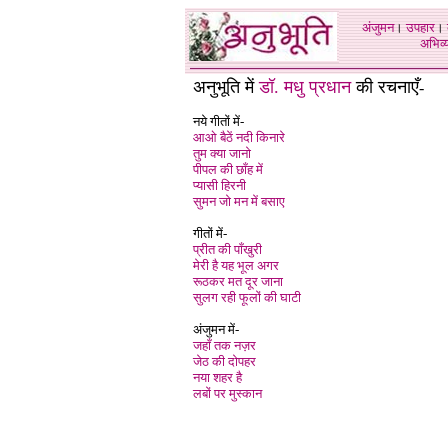
अंजुमन
।
उपहार
।
अभिव्य
अनुभूति में
डॉ. मधु प्रधान
की रचनाएँ
-
नये गीतों में-
आओ बैठें नदी किनारे
तुम क्या जानो
पीपल की छाँह में
प्यासी हिरनी
सुमन जो मन में बसाए
गीतों में-
प्रीत की पाँखुरी
मेरी है यह भूल अगर
रूठकर मत दूर जाना
सुलग रही फूलों की घाटी
अंजुमन में-
जहाँ तक नज़र
जेठ की दोपहर
नया शहर है
लबों पर मुस्कान