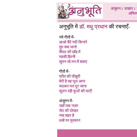
अंजुमन
।
उपहार
।
अभिव्य
अनुभूति में
डॉ. मधु प्रधान
की रचनाएँ
-
नये गीतों में-
आओ बैठें नदी किनारे
तुम क्या जानो
पीपल की छाँह में
प्यासी हिरनी
सुमन जो मन में बसाए
गीतों में-
प्रीत की पाँखुरी
मेरी है यह भूल अगर
रूठकर मत दूर जाना
सुलग रही फूलों की घाटी
अंजुमन में-
जहाँ तक नज़र
जेठ की दोपहर
नया शहर है
लबों पर मुस्कान