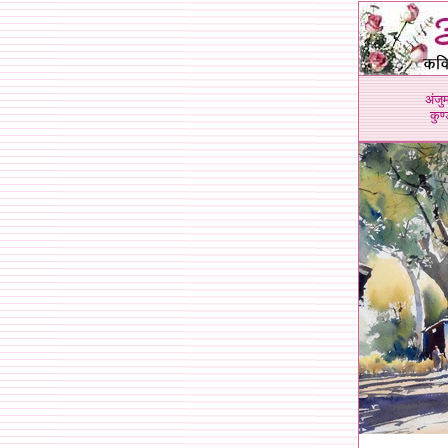
अंजु
कुण