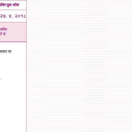
यक्ति तुक-कोश
२७. ४. २०१८
्यक्ति
ं से
े अवसर पर
ु