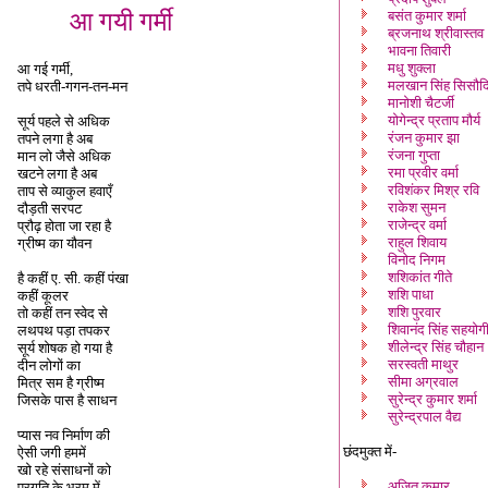
आ गयी गर्मी
बसंत कुमार शर्मा
ब्रजनाथ श्रीवास्तव
भावना तिवारी
मधु शुक्ला
आ गई गर्मी,
मलखान सिंह सिसौद
तपे धरती-गगन-तन-मन
मानोशी चैटर्जी
योगेन्द्र प्रताप मौर्य
सूर्य पहले से अधिक
रंजन कुमार झा
तपने लगा है अब
रंजना गुप्ता
मान लो जैसे अधिक
रमा प्रवीर वर्मा
खटने लगा है अब
रविशंकर मिश्र रवि
ताप से व्याकुल हवाएँ
राकेश सुमन
दौड़ती सरपट
राजेन्द्र वर्मा
प्रौढ़ होता जा रहा है
राहुल शिवाय
ग्रीष्म का यौवन
विनोद निगम
शशिकांत गीते
है कहीं ए. सी. कहीं पंखा
शशि पाधा
कहीं कूलर
शशि पुरवार
तो कहीं तन स्वेद से
शिवानंद सिंह सहयोग
लथपथ पड़ा तपकर
शीलेन्द्र सिंह चौहान
सूर्य शोषक हो गया है
सरस्वती माथुर
दीन लोगों का
सीमा अग्रवाल
मित्र सम है ग्रीष्म
सुरेन्द्र कुमार शर्मा
जिसके पास है साधन
सुरेन्द्रपाल वैद्य
प्यास नव निर्माण की
छंदमुक्त में-
ऐसी जगी हममें
खो रहे संसाधनों को
अजित कुमार
प्रगति के भ्रम में