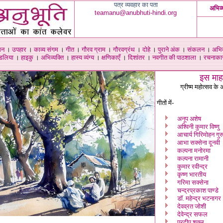
पत्र व्यवहार का पता
अभिव्
teamanu@anubhuti-hindi.org
मन
।
उपहार
।
काव्य संगम
।
गीत
।
गौरव ग्राम
।
गौरवग्रंथ
।
दोहे
।
पुराने अंक
।
संकलन
।
अभिव
्डलिया
।
हाइकु
।
अभिव्यक्ति
।
हास्य व्यंग्य
।
क्षणिकाएँ
।
दिशांतर
।
नवगीत की पाठशाला
।
रचनाकारो
इस माह
ग्रीष्म महोत्सव क
गीतों में-
अनूप अशेष
अश्विनी कुमार विष्णु
आचार्य गिरिमोहन गुर
आभा सक्सेना दूनवी
कल्पना मनोरमा
कल्पना रामानी
कुमार रवीन्द्र
कृष्ण भारतीय
गरिमा सक्सेना
चन्द्रप्रकाश पाण्डे
डॉ. महेन्द्र भटनागर
देवव्रत जोशी
देवेन्द्र सफल
प्रदीप शुक्ल