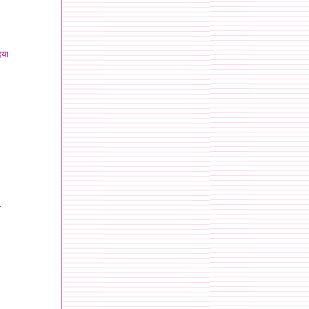
िया
ी