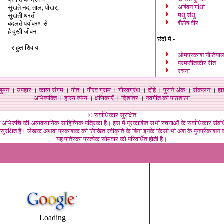
अश्विन गांधी
सूखते नद, ताल, पोखर,
मधु संधु
सूखती धरती
शैलेष वीर
बदलते पर्यावरण से
है दुखी जीवन
छंदों में -
- राहुल शिवाय
ओमप्रकाश नौटिया
परमजीतकौर रीत
रचना
जुमन
।
उपहार
।
काव्य संगम
।
गीत
।
गौरव ग्राम
।
गौरवग्रंथ
।
दोहे
।
पुराने अंक
।
संकलन
।
हा
अभिव्यक्ति
।
हास्य व्यंग्य
।
क्षणिकाएँ
।
दिशांतर
।
नवगीत की पाठशाला
© सर्वाधिकार सुरक्षित
गत अभिरुचि की अव्यवसायिक साहित्यिक पत्रिका है। इस में प्रकाशित सभी रचनाओं के सर्वाधिकार संब
 सुरक्षित हैं। लेखक अथवा प्रकाशक की लिखित स्वीकृति के बिना इनके किसी भी अंश के पुनर्प्रकाशन क
यह पत्रिका प्रत्येक सोमवार को परिवर्धित होती है।
Loading