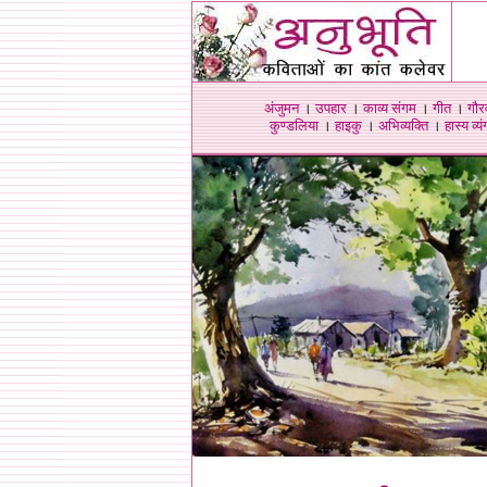
अंजुमन
।
उपहार
।
काव्य संगम
।
गीत
।
गौर
कुण्डलिया
।
हाइकु
।
अभिव्यक्ति
।
हास्य व्यंग