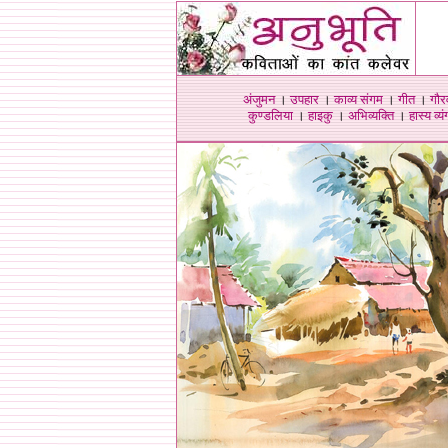
अंजुमन
।
उपहार
।
काव्य संगम
।
गीत
।
गौर
कुण्डलिया
।
हाइकु
।
अभिव्यक्ति
।
हास्य व्यंग