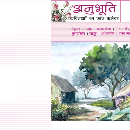
अंजुमन
।
उपहार
।
काव्य संगम
।
गीत
।
गौर
कुण्डलिया
।
हाइकु
।
अभिव्यक्ति
।
हास्य व्यंग