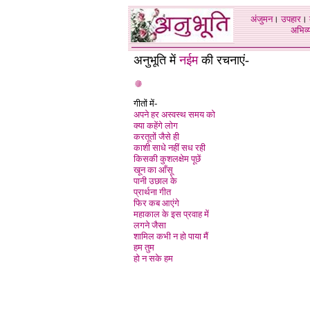
अंजुमन
।
उपहार
।
अभिव्य
अनुभूति में
नईम
की रचनाएं-
गीतों में-
अपने हर अस्वस्थ समय को
क्या कहेंगे लोग
करतूतों जैसे ही
काशी साधे नहीं सध रही
किसकी कुशलक्षेम पूछें
खून का आँसू
पानी उछाल के
प्रार्थना गीत
फिर कब आएंगे
महाकाल के इस प्रवाह में
लगने जैसा
शामिल कभी न हो पाया मैं
हम तुम
हो न सके हम