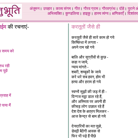
अंजुमन
।
उपहार
।
काव्य संगम
।
गीत
।
गौरव ग्राम
।
गौरवग्रंथ
।
दोहे
।
पुराने 
अभिव्यक्ति
।
कुण्डलिया
।
हाइकु
।
हास्य व्यंग्य
।
क्षणिकाएँ
।
दिशांतर
नईम
की रचनाएं-
करतूतों जैसे ही
करतूतों जैसे ही सारे काम हो गये
किष्किंधा में लगता -
अपने राम खो गये
्थ समय को
बालि और सुग्रीवों से कुछ -
कहा न जाये,
 सध रही
न्याय मांगते -
 पूछें
शबरी, शम्बूकों के जाये
करे धरे सब हवन, होम भी
हत्या और हराम हो गये
स्वप्नों सूझों की जड़ में ही -
रवाह में
दिग्गज मठ्ठा डाल रहे हैं,
और अस्मिता पर अपनी ही
पाया मैं
कीचड़ लोग उछाल रहे हैं
देश देश के क्षत्रप मिलकर -
आज केन्द्र से बाम हो गये
देनदारियों का मत पूछो,
डेवढ़ी बैठेंगी आवक से
फिर भी पड़े हैं पीछे