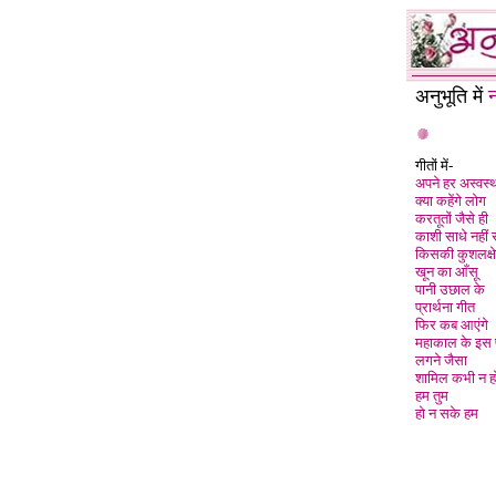
अनुभूति में
गीतों में-
अपने हर अस्वस
क्या कहेंगे लोग
करतूतों जैसे ही
काशी साधे नहीं
किसकी कुशलक्षेम
खून का आँसू
पानी उछाल के
प्रार्थना गीत
फिर कब आएंगे
महाकाल के इस प्
लगने जैसा
शामिल कभी न हो 
हम तुम
हो न सके हम