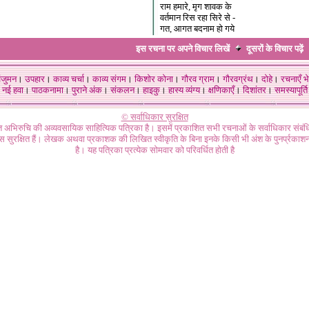
राम हमारे, मृग शावक के
वर्तमान रिस रहा सिरे से -
गत, आगत बदनाम हो गये
इस रचना पर अपने विचार लिखें
दूसरों के विचार
पढ़ें
ंजुमन
।
उपहार
।
काव्य चर्चा
।
काव्य संगम
।
किशोर कोना
।
गौरव ग्राम
।
गौरवग्रंथ
।
दोहे
।
रचनाएँ भे
नई हवा
।
पाठकनामा
।
पुराने अंक
।
संकलन
।
हाइकु
।
हास्य व्यंग्य
।
क्षणिकाएँ
।
दिशांतर
।
समस्यापूर्ति
© सर्वाधिकार सुरक्षित
गत अभिरुचि की अव्यवसायिक साहित्यिक पत्रिका है। इसमें प्रकाशित सभी रचनाओं के सर्वाधिकार संब
ास सुरक्षित हैं। लेखक अथवा प्रकाशक की लिखित स्वीकृति के बिना इनके किसी भी अंश के पुनर्प्रकाशन
है। यह पत्रिका प्रत्येक सोमवार को परिवर्धित होती है