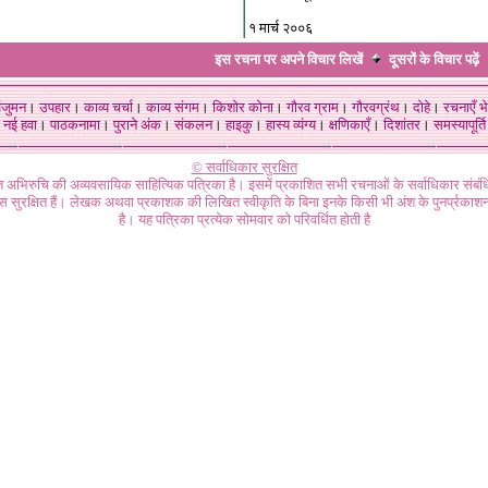
१ मार्च २००६
इस रचना पर अपने विचार लिखें
दूसरों के विचार
पढ़ें
ंजुमन
।
उपहार
।
काव्य चर्चा
।
काव्य संगम
।
किशोर कोना
।
गौरव ग्राम
।
गौरवग्रंथ
।
दोहे
।
रचनाएँ भे
नई हवा
।
पाठकनामा
।
पुराने अंक
।
संकलन
।
हाइकु
।
हास्य व्यंग्य
।
क्षणिकाएँ
।
दिशांतर
।
समस्यापूर्ति
© सर्वाधिकार सुरक्षित
गत अभिरुचि की अव्यवसायिक साहित्यिक पत्रिका है। इसमें प्रकाशित सभी रचनाओं के सर्वाधिकार संब
ास सुरक्षित हैं। लेखक अथवा प्रकाशक की लिखित स्वीकृति के बिना इनके किसी भी अंश के पुनर्प्रकाशन
है। यह पत्रिका प्रत्येक सोमवार को परिवर्धित होती है