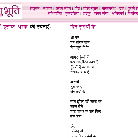
अंजुमन
।
उपहार
।
काव्य संगम
।
गीत
।
गौरव ग्राम
।
गौरवग्रंथ
।
दोहे
।
पुराने 
अभिव्यक्ति
।
कुण्डलिया
।
हाइकु
।
हास्य व्यंग्य
।
क्षणिकाएँ
।
दिशांतर
ॉ. इसाक 'अश्क'
की रचनाएँ-
दिन सुगंधों के
आ गए
घर आँगन तक
दिन सुगंधों के
आम्र कुंजों में
प्रणय प्रेरित कथाएँ
गूँजती हैं हर समय
रसमय ऋचाएँ
वारुणी
डूबे नहाए
बौर छंदों के
ताल झीलों की सतह पर
स्वप्न बोने
घाट पत्थर के लगे फिर
मोम होने
खेत
खलिहानों
खनकते बाजूबंदों के