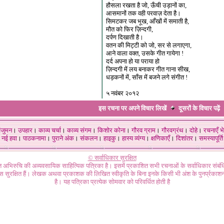
हौसला रखता है जो, ऊँची उड़ानों का,
आसमानों तक वही परवाज़ देता है।
सिमटकर जब भूख, आँखों में समाती है,
मौत को फिर ज़िन्दगी,
दर्पण दिखाती है।
वतन की मिट्टी को जो, सर से लगाएगा,
आने वाला वक्त, उसके गीत गायेगा !
दर्द अपना हो या पराया हो
ज़िन्दगी में लय बनाकर गीत गाना सीख,
धड़कनों में, साँस में बजने लगे संगीत !
५ नवंबर २०१२
इस रचना पर अपने विचार लिखें
दूसरों के विचार
पढ़ें
ंजुमन
।
उपहार
।
काव्य चर्चा
।
काव्य संगम
।
किशोर कोना
।
गौरव ग्राम
।
गौरवग्रंथ
।
दोहे
।
रचनाएँ भे
नई हवा
।
पाठकनामा
।
पुराने अंक
।
संकलन
।
हाइकु
।
हास्य व्यंग्य
।
क्षणिकाएँ
।
दिशांतर
।
समस्यापूर्ति
© सर्वाधिकार सुरक्षित
गत अभिरुचि की अव्यवसायिक साहित्यिक पत्रिका है। इसमें प्रकाशित सभी रचनाओं के सर्वाधिकार संब
ास सुरक्षित हैं। लेखक अथवा प्रकाशक की लिखित स्वीकृति के बिना इनके किसी भी अंश के पुनर्प्रकाशन
है। यह पत्रिका प्रत्येक सोमवार को परिवर्धित होती है