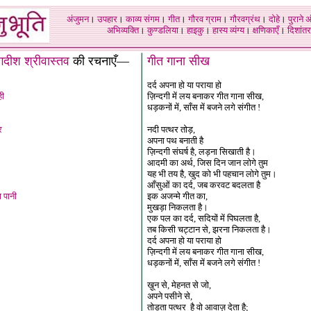
अंजुमन
।
उपहार
।
काव्य संगम
।
गीत
।
गौरव ग्राम
।
गौरवग्रंथ
।
दोहे
।
पुराने 
अभिव्यक्ति
।
कुण्डलिया
।
हाइकु
।
हास्य व्यंग्य
।
क्षणिकाएँ
।
दिशांतर
दीश श्रीवास्तव
की रचनाएँ
—
गीत गाना सीख
दर्द अपना हो या पराया हो
ही
ज़िन्दगी में लय बनाकर गीत गाना सीख,
धड़कनों में, साँस में बजने लगे संगीत !
र
नदी पत्थर तोड़,
अपना पथ बनाती है
ज़िन्दगी संघर्ष है, लड़ना सिखाती है।
आदमी का अर्थ, जिस दिन जान लोगे तुम
यह भी तय है, खुद को भी पहचान लोगे तुम।
आँसुओं का दर्द, जब करवट बदलता है
 पानी
इक अजन्मे गीत का,
मुखड़ा निकलता है।
एक पल का दर्द, सदियों में पिघलता है,
तब किसी चट्टान से, झरना निकलता है।
दर्द अपना हो या पराया हो
ज़िन्दगी में लय बनाकर गीत गाना सीख,
धड़कनों में, साँस में बजने लगे संगीत !
ख़ून से, मेहनत से जो,
अपने पसीने से,
तोड़ता पत्थर है वो आवाज़ देता है;