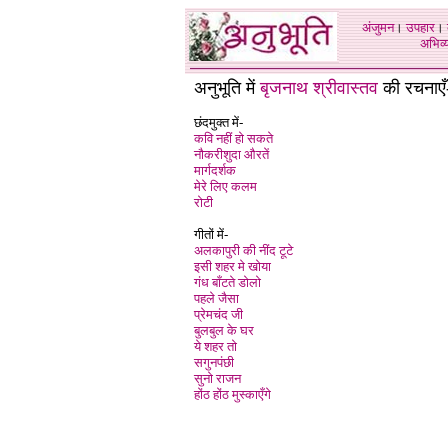
अंजुमन
।
उपहार
।
अभिव्य
अनुभूति में
बृजनाथ श्रीवास्तव
की रचनाएँ
छंदमुक्त में-
कवि नहीं हो सकते
नौकरीशुदा औरतें
मार्गदर्शक
मेरे लिए कलम
रोटी
गीतों में-
अलकापुरी की नींद टूटे
इसी शहर मे खोया
गंध बाँटते डोलो
पहले जैसा
प्रेमचंद जी
बुलबुल के घर
ये शहर तो
सगुनपंछी
सुनो राजन
होंठ होंठ मुस्काएँगे