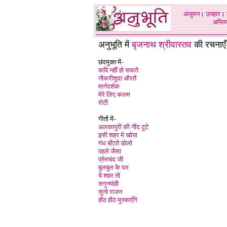
अंजुमन
।
उपहार
।
अभिव्य
अनुभूति में
बृजनाथ श्रीवास्तव
की रचनाएँ
छंदमुक्त में-
कवि नहीं हो सकते
नौकरीशुदा औरतें
मार्गदर्शक
मेरे लिए कलम
रोटी
गीतों में-
अलकापुरी की नींद टूटे
इसी शहर मे खोया
गंध बाँटते डोलो
पहले जैसा
प्रेमचंद जी
बुलबुल के घर
ये शहर तो
सगुनपंछी
सुनो राजन
होंठ होंठ मुस्काएँगे