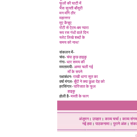
फूलों की घाटी मे
भैंस सुनती बाँसुरी
मन माँगे ठौर
महानगर
मुए केंचुए
रोटी से ऐटम-बम प्यारा
रूप रस गंधों वाले दिन
स्लेट लिखे शब्दों के
समय को नाथ!
संकलन में-
चंपा-
चंपा कुछ हाइकु
गंगा-
धार समय की
ममतामयी-
अम्मा चली गई
माँ के सपने
रक्षाबंधन-
राखी धागा सूत का
वर्षा मंगल-
बूँदों ने क्या छुआ देह को
हरसिंगार-
पारिजात के फूल
हाइकु
होली है-
मस्ती के फाग
अंजुमन
।
उपहार
।
काव्य चर्चा
।
काव्य संग
नई हवा
।
पाठकनामा
।
पुराने अंक
।
संक
©