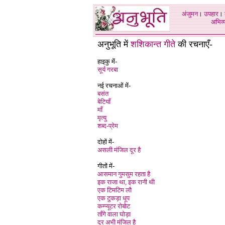
अंजुमन
।
उपहार
।
अभिव्य
अनुभूति में
शशिकान्त गीते
की रचनाएँ-
हाइकु में-
सूर्य गरबा
न
ई रचनाओं में-
बसंत
बेटियाँ
माँ
मृत्यु
शब्द-प्रेम
दोहों में-
असली मंजिल दूर है
गीतों में-
आसमान गुमसुम रहता है
इक राजा था, इक रानी थी
एक टिमटिम लौ
एक टुकड़ा धूप
कम्प्यूटर रोबोट
ताँगे वाला घोड़ा
दूर अभी मंजिल है