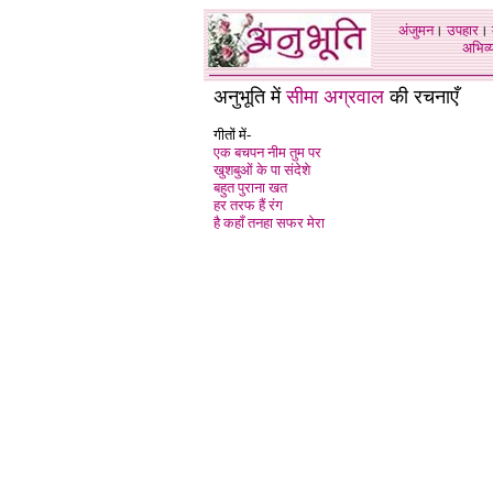
अंजुमन
।
उपहार
।
अभिव्य
अनुभूति में
सीमा अग्रवाल
की रचनाएँ
गीतों में-
एक बचपन नीम तुम पर
खुशबुओं के पा संदेशे
बहुत पुराना खत
हर तरफ हैं रंग
है कहाँ तनहा सफर मेरा