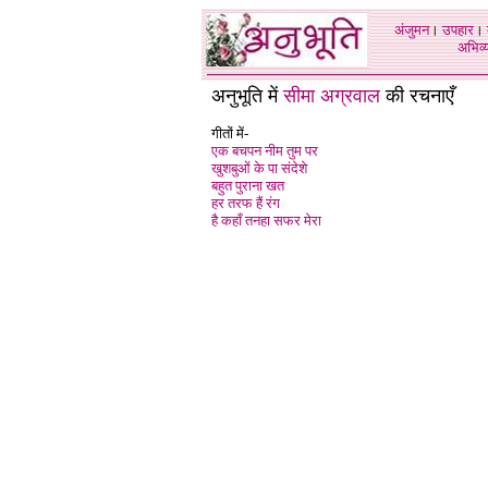
अंजुमन
।
उपहार
।
अभिव्य
अनुभूति में
सीमा अग्रवाल
की रचनाएँ
गीतों में-
एक बचपन नीम तुम पर
खुशबुओं के पा संदेशे
बहुत पुराना खत
हर तरफ हैं रंग
है कहाँ तनहा सफर मेरा