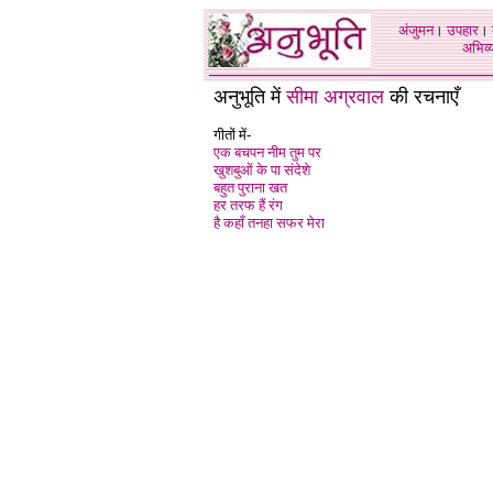
अंजुमन
।
उपहार
।
अभिव्य
अनुभूति में
सीमा अग्रवाल
की रचनाएँ
गीतों में-
एक बचपन नीम तुम पर
खुशबुओं के पा संदेशे
बहुत पुराना खत
हर तरफ हैं रंग
है कहाँ तनहा सफर मेरा