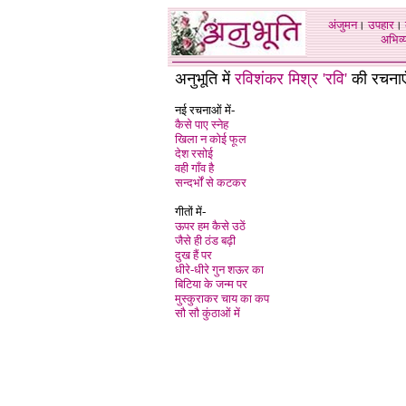
अंजुमन
।
उपहार
।
अभिव्य
अनुभूति में
रविशंकर मिश्र
'
रवि
'
की रचनाएँ
नई रचनाओं में-
कैसे पाए स्नेह
खिला न कोई फूल
देश रसोई
वही गाँव है
सन्दर्भों से कटकर
गीतों में-
ऊपर हम कैसे उठें
जैसे ही ठंड बढ़ी
दुख हैं पर
धीरे-धीरे गुन शऊर का
बिटिया के जन्म पर
मुस्कुराकर
चाय का कप
सौ सौ कुंठाओं में