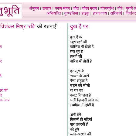
अंजुमन
।
उपहार
।
काव्य संगम
।
गीत
।
गौरव ग्राम
।
गौरवग्रंथ
।
दोहे
।
पुराने 
अभिव्यक्ति
।
कुण्डलिया
।
हाइकु
।
हास्य व्यंग्य
।
क्षणिकाएँ
।
दिशांतर
रविशंकर मिश्र
'
रवि
'
की रचनाएँ -
दुख हैं पर
दुख हैं पर
खुश रहने की
ूल
कोशिश भी होती है
तेज धूप है
हल्की सी
कर
बारिश भी होती है
हर सुख के
ें
साधन के आगे
पैसा अड़ता है
उड़ने की सोचो
शऊर का
तो घर का
पर
बजट बिगड़ता है
 का कप
भली ज़िन्दगी जीने की
ख़्वाहिश भी होती है
अभी हमें
कितनी ही नदियाँ
पार उतरनी हैं
बढ़े हुये
ब्लड–प्रेशर की