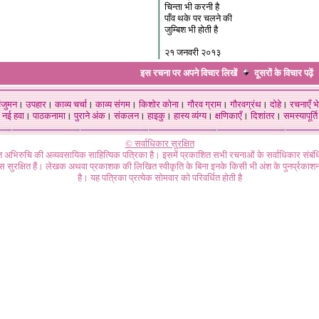
चिन्ता भी करनी है
पाँव थके पर चलने की
जुम्बिश भी होती है
२१ जनवरी २०१३
इस रचना पर अपने विचार लिखें
दूसरों के विचार
पढ़ें
ंजुमन
।
उपहार
।
काव्य चर्चा
।
काव्य संगम
।
किशोर कोना
।
गौरव ग्राम
।
गौरवग्रंथ
।
दोहे
।
रचनाएँ भे
नई हवा
।
पाठकनामा
।
पुराने अंक
।
संकलन
।
हाइकु
।
हास्य व्यंग्य
।
क्षणिकाएँ
।
दिशांतर
।
समस्यापूर्ति
© सर्वाधिकार सुरक्षित
गत अभिरुचि की अव्यवसायिक साहित्यिक पत्रिका है। इसमें प्रकाशित सभी रचनाओं के सर्वाधिकार संब
ास सुरक्षित हैं। लेखक अथवा प्रकाशक की लिखित स्वीकृति के बिना इनके किसी भी अंश के पुनर्प्रकाशन
है। यह पत्रिका प्रत्येक सोमवार को परिवर्धित होती है