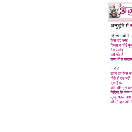
अनुभूति में
नई रचनाओं में-
कैसे पाए स्नेह
खिला न कोई फ
देश रसोई
वही गाँव है
सन्दर्भों से कट
गीतों में-
ऊपर हम कैसे उठ
जैसे ही ठंड बढ़ी
दुख हैं पर
धीरे-धीरे गुन 
बिटिया के जन्म 
मुस्कुराकर
चाय
सौ सौ कुंठाओं में