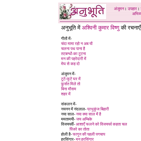
अंजुमन
।
उपहार
।
अभिव्य
अनुभूति में
अश्विनी कुमार विष्णु
की रचनाएँ
गीतों में-
चंदा मामा रहो न अब यों
चलना पथ पाना है
तटबन्धों-का टूटना
मन की पहरेदारी में
मेघ से कह दो
अंजुमन में-
टूटे-फूटे घर में
फ़ुर्सत मिले तो
बिना मौसम
शहर में
संकलन में-
नयनन में नंदलाल-
प्रभुकुंज बिहारी
नया साल-
नया क्या साल में है
ममतामयी-
जय अम्बिके
विजयपर्वी-
आशाएँ फलने को विजयपर्व कहता चल
पिंजरे का तोता
होली है-
फागुन की पहली पगचाप
हरसिंगार-
मन हरसिंगार