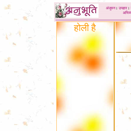
अंजुमन
।
उपहार
।
अभिव्य
होली है