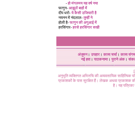
-
हो मंगलमय यह वर्ष नया
फागुन-
आझूलें बाहों में
दीप धरो-
ये कैसी उजियारी है
नयनन में नंदलाल-
तुम्हीं ने
होली है-
फागुन की अगुआई में
हरसिंगार-
हरसे हरसिंगार सखी
अंजुमन
।
उपहार
।
काव्य चर्चा
।
काव्य संग
नई हवा
।
पाठकनामा
।
पुराने अंक
।
संक
©
अनुभूति व्यक्तिगत अभिरुचि की अव्यवसायिक साहित्यिक प
प्रकाशकों के पास सुरक्षित हैं। लेखक अथवा प्रकाशक की 
है। यह पत्रिका प