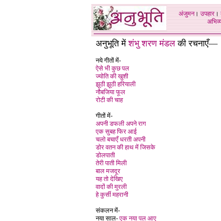
अंजुमन
।
उपहार
।
अभिव्य
अनुभूति में
शंभु शरण मंडल
की रचनाएँ—
नये गीतों में-
ऐसे भी कुछ पल
ज्योति की खुशी
झूठी झूठी हरियाली
नौबजिया फूल
रोटी की चाह
गीतों में-
अपनी डफली अपने राग
एक सुबह फिर आई
चलो बचाएँ धरती अपनी
डोर वतन की हाथ में जिसके
डोलपाती
तेरी पाती मिली
बाल मजदूर
यह तो देखिए
वादों की मुरली
हे कुर्सी महरानी
संकलन में-
नया साल-
एक नया पल आए