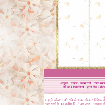
अंजुमन
।
उपहार
।
काव्य चर्चा
।
काव्य संग
नई हवा
।
पाठकनामा
।
पुराने अंक
।
संक
©
अनुभूति व्यक्तिगत अभिरुचि की अव्यवसायिक साहित्यिक प
प्रकाशकों के पास सुरक्षित हैं। लेखक अथवा प्रकाशक की 