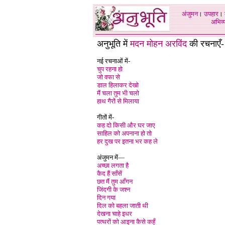
अंजुमन
।
उपहार
।
अभिव्य
अनुभूति में
मदन मोहन अरविंद
की रचनाएँ-
नई रचनाओं में-
चुप रहना हो
जो वफा से
डाल हिलाकर देखो
मैं चला तुम भी चलो
हाथ गैरों से मिलाया
गीतों में-
कह दो किसी और घर जाए
साहिल को अपनाना हो तो
हर दुख पर इतना भर कह ले
अंजुमन में—
अच्छा लगता है
कैद हैं साँसें
छत मैं तुम आँगन
जिंदगी के जश्न
दिन गया
दिल को बहला जाती थी
देखना चाहे इधर
पत्थरों को आइना कैसे कहूँ