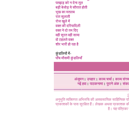
पतझड़ को न देना तूल
बड़ी बेजोड़ ये सौग़ात होती
भूख का मतलब
रात सुलाती
रोज खुले मे
वक्त की दरियादिली
वक्त ने दो ग़म दिए
वही सूरत वही साया
वो टहलते वक्त
शोर भारी हो रहा है
कुंडलियों में-
पाँच मौसमी कुंडलियाँ
अंजुमन
।
उपहार
।
काव्य चर्चा
।
काव्य संग
नई हवा
।
पाठकनामा
।
पुराने अंक
।
संक
©
अनुभूति व्यक्तिगत अभिरुचि की अव्यवसायिक साहित्यिक प
प्रकाशकों के पास सुरक्षित हैं। लेखक अथवा प्रकाशक की 
है। यह पत्रिका प