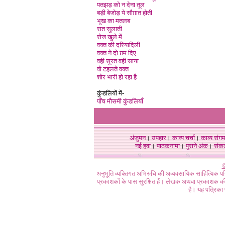
पतझड़ को न देना तूल
बड़ी बेजोड़ ये सौग़ात होती
भूख का मतलब
रात सुलाती
रोज खुले मे
वक्त की दरियादिली
वक्त ने दो ग़म दिए
वही सूरत वही साया
वो टहलते वक्त
शोर भारी हो रहा है
कुंडलियों में-
पाँच मौसमी कुंडलियाँ
अंजुमन
।
उपहार
।
काव्य चर्चा
।
काव्य संग
नई हवा
।
पाठकनामा
।
पुराने अंक
।
संक
©
अनुभूति व्यक्तिगत अभिरुचि की अव्यवसायिक साहित्यिक प
प्रकाशकों के पास सुरक्षित हैं। लेखक अथवा प्रकाशक की 
है। यह पत्रिका प