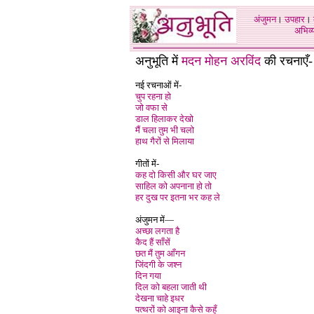
अंजुमन
।
उपहार
।
अभिव्य
अनुभूति में
मदन मोहन अरविंद
की रचनाएँ-
नई रचनाओं में-
चुप रहना हो
जो वफा से
डाल हिलाकर देखो
मैं चला तुम भी चलो
हाथ गैरों से मिलाया
गीतों में-
कह दो किसी और घर जाए
साहिल को अपनाना हो तो
हर दुख पर इतना भर कह ले
अंजुमन में—
अच्छा लगता है
कैद हैं साँसें
छत मैं तुम आँगन
जिंदगी के जश्न
दिन गया
दिल को बहला जाती थी
देखना चाहे इधर
पत्थरों को आइना कैसे कहूँ