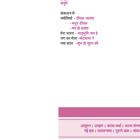
संपूर्ण
संकलन में-
ज्योतिपर्व -
दीपक जलता
-
मधुर दीपक
-
मत हो हताश
मेरा भारत -
मातृभूमि जय हे
जग का मेला -
चंदामामा रे
नया साल -
शुभ हो नूतन वर्
अंजुमन
।
उपहार
।
काव्य चर्चा
।
काव्य संग
नई हवा
।
पाठकनामा
।
पुराने अंक
।
संक