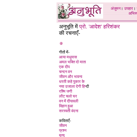
अंजुमन
।
उपहार
।
अभिव्य
अनुभूति में
प्रो. 'आदेश' हरिशंकर
की रचनाएँ-
गीतों में-
आया मधुमास
अमल भक्ति दो माता
एक दीप
चन्दन वन
जीवन और भावना
धरती कहे पुकार के
नया उजाला देगी हिन्
दी
रश्मि जगी
लौट चलो घर
वन में दीपावली
विहान हुआ
सरस्वती वंदना
कविताएँ-
जीवन
प्रश्न
मृत्यु