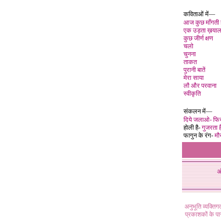
कविताओं में—
आज कुछ माँगती हू
एक उड़ता ख़याल
कुछ जीर्ण क्षण
चलो
चुनना
ताकत
पुरानी बातें
मेरा साया
लौ और परवाना
स्वीकृति
संकलन में—
दिये जलाओ- फिर
होली है-
गुजरता ह
फागुन के रंग-
मौ
अ
अनुभूति व्यक्ति
प्रकाशकों के प