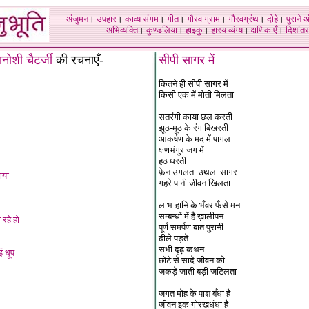
अंजुमन
।
उपहार
।
काव्य संगम
।
गीत
।
गौरव ग्राम
।
गौरवग्रंथ
।
दोहे
।
पुराने 
अभिव्यक्ति
।
कुण्डलिया
।
हाइकु
।
हास्य व्यंग्य
।
क्षणिकाएँ
।
दिशांतर
ानोशी चैटर्जी
की रचनाएँ
-
सीपी सागर में
कितने ही सीपी सागर में
किसी एक में मोती मिलता
सतरंगी काया छल करती
झूठ-मूठ के रंग बिखरती
आकर्षण के मद में पागल
क्षणभंगुर जग में
हठ धरती
फ़ेन उगलता उथला सागर
गया
गहरे पानी जीवन खिलता
लाभ-हानि के भँवर फँसे मन
सम्बन्धों में है ख़ालीपन
 रहे हो
पूर्ण समर्पण बात पुरानी
ढीले पड़ते
सभी दृढ़ कथन
 धूप
छोटे से सादे जीवन को
जकड़े जाती बड़ी जटिलता
जगत मोह के पाश बँधा है
जीवन इक गोरखधंधा है