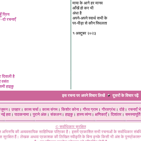
माया के आगे हर मानव
आँखें हो कर भी
अंधा है
ँ प्रिय
अपने-अपने स्वार्थ सभी के
–दो रचनाएँ
पर-पीड़ा से कौन पिघलता
१ अक्टूबर २०२३
 दिवाली है
ै वसंत
समी हाइकु
इस रचना पर अपने विचार लिखें
दूसरों के विचार
पढ़ें
ंजुमन
।
उपहार
।
काव्य चर्चा
।
काव्य संगम
।
किशोर कोना
।
गौरव ग्राम
।
गौरवग्रंथ
।
दोहे
।
रचनाएँ भे
नई हवा
।
पाठकनामा
।
पुराने अंक
।
संकलन
।
हाइकु
।
हास्य व्यंग्य
।
क्षणिकाएँ
।
दिशांतर
।
समस्यापूर्ति
© सर्वाधिकार सुरक्षित
गत अभिरुचि की अव्यवसायिक साहित्यिक पत्रिका है। इसमें प्रकाशित सभी रचनाओं के सर्वाधिकार संब
ास सुरक्षित हैं। लेखक अथवा प्रकाशक की लिखित स्वीकृति के बिना इनके किसी भी अंश के पुनर्प्रकाशन