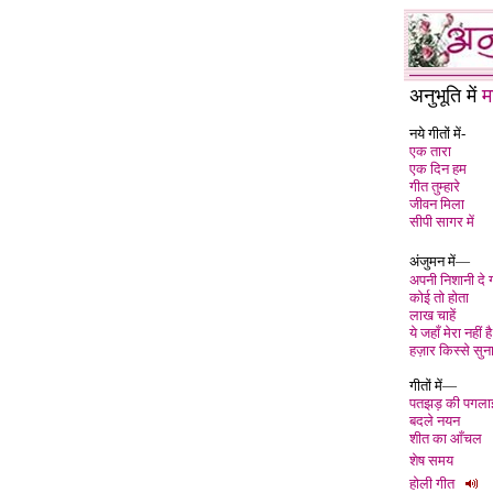
अनुभूति में
म
नये गीतों में-
एक तारा
एक दिन हम
गीत तुम्हारे
जीवन मिला
सीपी सागर में
अंजुमन में—
अपनी निशानी दे 
कोई तो होता
लाख चाहें
ये जहाँ मेरा नहीं है
हज़ार किस्से सुना
गीतों में
—
पतझड़ की पगलाई
बदले नयन
शीत का आँचल
शेष समय
होली गीत