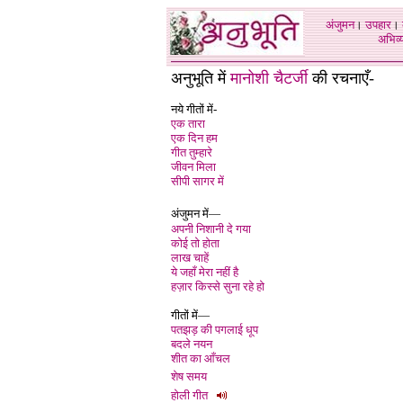
अंजुमन
।
उपहार
।
अभिव्य
अनुभूति में
मानोशी चैटर्जी
की रचनाएँ
-
नये गीतों में-
एक तारा
एक दिन हम
गीत तुम्हारे
जीवन मिला
सीपी सागर में
अंजुमन में—
अपनी निशानी दे गया
कोई तो होता
लाख चाहें
ये जहाँ मेरा नहीं है
हज़ार किस्से सुना रहे हो
गीतों में
—
पतझड़ की पगलाई धूप
बदले नयन
शीत का आँचल
शेष समय
होली गीत