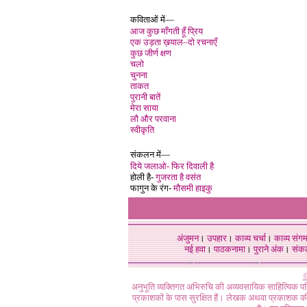
कविताओं में—
आज कुछ माँगती हूँ प्रिय
एक उड़ता ख़याल–दो रचनाएँ
कुछ जीर्ण क्षण
चलो
चुनना
ताकत
पुरानी बातें
मेरा साया
लौ और परवाना
स्वीकृति
संकलन में—
दिये जलाओ- फिर दिवाली है
होली है-
गुजरता है वसंत
फागुन के रंग-
मौसमी हाइकु
अंजुमन
।
उपहार
।
काव्य चर्चा
।
काव्य संग
नई हवा
।
पाठकनामा
।
पुराने अंक
।
संक
©
अनुभूति व्यक्तिगत अभिरुचि की अव्यवसायिक साहित्यिक प
प्रकाशकों के पास सुरक्षित हैं। लेखक अथवा प्रकाशक की 