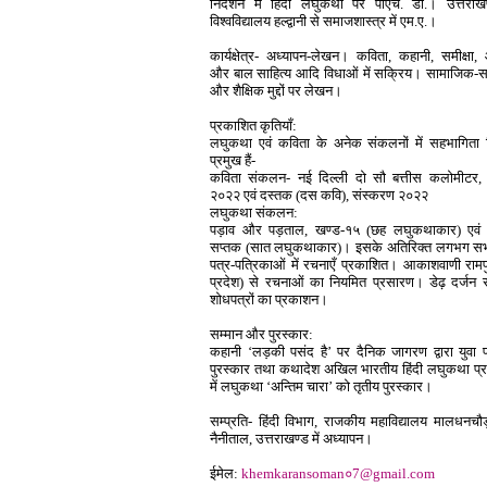
निर्देशन में हिंदी लघुकथा पर पीएच. डी.। उत्तराखण
विश्वविद्यालय हल्द्वानी से समाजशास्त्र में एम.ए.।
कार्यक्षेत्र- अध्यापन-लेखन। कविता, कहानी, समीक्षा
और बाल साहित्य आदि विधाओं में सक्रिय। सामाजिक-सा
और शैक्षिक मुद्दों पर लेखन।
प्रकाशित कृतियाँ:
लघुकथा एवं कविता के अनेक संकलनों में सहभागिता ज
प्रमुख हैं-
कविता संकलन- नई दिल्ली दो सौ बत्तीस कलोमीटर,
२०२२ एवं दस्तक (दस कवि), संस्करण २०२२
लघुकथा संकलन:
पड़ाव और पड़ताल, खण्ड-१५ (छह लघुकथाकार) एवं
सप्तक (सात लघुकथाकार)। इसके अतिरिक्त लगभग सभ
पत्र-पत्रिकाओं में रचनाएँ प्रकाशित। आकाशवाणी रामपु
प्रदेश) से रचनाओं का नियमित प्रसारण। डेढ़ दर्जन
शोधपत्रों का प्रकाशन।
सम्मान और पुरस्कार:
कहानी ‘लड़की पसंद है’ पर दैनिक जागरण द्वारा युवा प्
पुरस्कार तथा कथादेश अखिल भारतीय हिंदी लघुकथा प्र
में लघुकथा ‘अन्तिम चारा’ को तृतीय पुरस्कार।
सम्प्रति- हिंदी विभाग, राजकीय महाविद्यालय मालधनचौ
नैनीताल, उत्तराखण्ड में अध्यापन।
ईमेल:
khemkaransoman०7@gmail.com