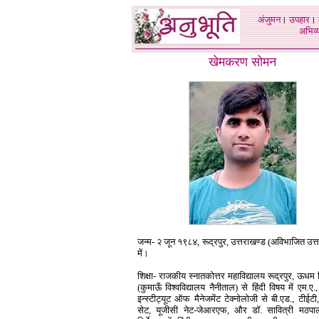
अंजुमन
।
उपहार
।
अभिव्य
खेमकरण सोमन
जन्म- २ जून १९८४, रूद्रपुर, उत्तराखण्ड (अविभाजित उत्त
में।
शिक्षा- राजकीय स्नातकोत्तर महाविद्यालय रूद्रपुर, ऊधम
(कुमाऊँ विश्वविद्यालय नैनीताल) से हिंदी विषय में एम.ए.
इन्स्टीट्यूट ऑफ मैनेजमेंट टेक्नोलोजी से बी.एड., टीईटी
सेट, यूजीसी नेट-जेआरएफ, और डॉ. सावित्री मठपा