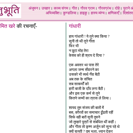
अंजुमन
।
उपहार
।
काव्य संगम
।
गीत
।
गौरव ग्राम
।
गौरवग्रंथ
।
दोहे
।
पुराने 
अभिव्यक्ति
।
कुण्डलिया
।
हाइकु
।
हास्य व्यंग्य
।
क्षणिकाएँ
।
दिशांतर
मित खरे
की रचनाएँ-
गांधारी
हाय गांधारी ! ये तूने क्या किया ?
सुनी तो थी तूने गीता
फिर भी
न छूटा मोह तेरा
केशव को ही श्राप दे दिया ?
एक अवसर था पास तेरे
अगला जन्म सँवारने का
उसको भी व्यर्थ गँवा बैठी
अब तक के संचित
सब सत्कर्मों को
हारी बाजी के दाँव लगा बैठी।
और इस एक कर्म से तूने
कितने जन्मों का त्रास ले लिया।
शायद तुम संजय की बातों में
बस, कौरवों का समाचार ढूँढती रहीं
सिर्फ वही बातें सुनी तुमने
जो तुम्हारे पुत्रों से संबंधित थीं कहीं।
और गीता तो कृष्ण अर्जुन को सुना रहे थे
क्यों सुनती ? तुम भला, ध्यान देकर