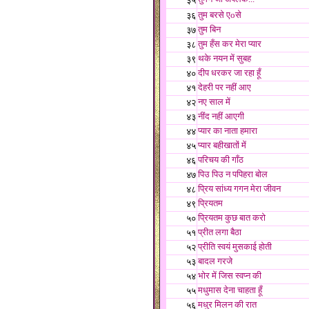
३५
तुम बरसे एoसे
३६
तुम बिन
३७
तुम हँस कर मेरा प्यार
३८
थके नयन में सुबह
३९
दीप धरकर जा रहा हूँ
४०
देहरी पर नहीं आए
४१
नए साल में
४२
नींद नहीं आएगी
४३
प्यार का नाता हमारा
४४
प्यार बहीखातों में
४५
परिचय की गाँठ
४६
पिउ पिउ न पपिहरा बोल
४७
प्रिय सांध्य गगन मेरा जीवन
४८
प्रियतम
४९
प्रियतम कुछ बात करो
५०
प्रीत लगा बैठा
५१
प्रीति स्वयं मुसकाई होती
५२
बादल गरजे
५३
भोर में जिस स्वप्न की
५४
मधुमास देना चाहता हूँ
५५
मधुर मिलन की रात
५६