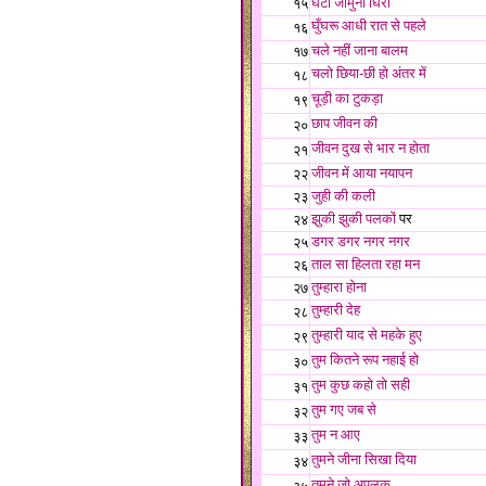
घटा जामुनी घिरी
१५
घुँघरू आधी रात से पहले
१६
चले नहीं जाना बालम
१७
चलो छिया-छी हो अंतर में
१८
चूड़ी का टुकड़ा
१९
छाप जीवन की
२०
जीवन दुख से भार न होता
२१
जीवन में आया नयापन
२२
जुही की कली
२३
झुकी झुकी पलकों
पर
२४
डगर डगर नगर नगर
२५
ताल सा हिलता रहा मन
२६
तुम्हारा होना
२७
तुम्हारी देह
२८
तुम्हारी याद से महके हुए
२९
तुम कितने रूप नहाई हो
३०
तुम कुछ कहो तो सही
३१
तुम गए जब से
३२
तुम न आए
३३
तुमने जीना सिखा दिया
३४
तुमने जो अपलक...