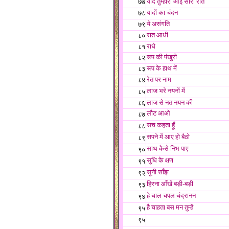
याद तुम्हारी आई सारी रात
७७
यादों का चंदन
७८
ये असंगति
७९
रात आधी
८०
राधे
८१
रूप की पंखुरी
८२
रूप के हाथ में
८३
रेत पर नाम
८४
लाज भरे नयनों में
८५
लाज से नत नयन की
८६
लौट आओ
८७
सच कहता हूँ
८८
सपने में आए हो बैठो
८९
साथ कैसे निभ पाए
९०
सुधि के क्षण
९१
सूनी साँझ
९२
हिरना आँखें बड़ी-बड़ी
९३
हे चाल चपल चंद्रानन
९४
है चाहता बस मन तुम्हें
९५
९५