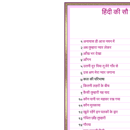
हिंदी की सौ 
अनायास ही आज नयन में
१
अब तुम्हारा प्यार लेकर
२
आँख भर देखा
३
आँगन
४
उतनी दूर पिया तू मेरे गाँव से
५
उस क्षण मेरा प्यार जगाना
६
कल की परिभाषा
७
कितनी लहरों के बीच
८
कैसी तुम्हारी यह याद
९
कौन पानी पर महावर रख गया
१०
कौन मुस्काया
११
खुले रहेंगे इन पलकों के द्वार
१२
गंधित छाँह तुम्हारी
१३
गौरया
१४