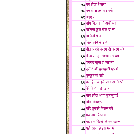
मन होता है पारा
५७
मन वीणा का तार बजे
५८
मनुहार
५९
माँग मिलन की अभी भरो
६०
मानिनी कुछ बोल दो ना
६१
मानिनी गीत
६२
मिली हंसिनी रातें
६३
मीत आओ कदम दो कदम संग
६४
मैं प्यासा मृग जनम भर का
६५
पनघट सूना हो जाएगा
६६
प्रीति की कुनकुनी धूप में
६७
मुस्कुराती रहो
६८
मेरा है नाम इसे प्यार से लिखो
६९
मेरे वियोग की आग
७०
मौन झील आज कुनमुनाई
७१
मौन निमंत्रण
७२
यदि तुम्हारे मिलन की
७३
यह नया विश्वास
७४
यह बात किसी से मत कहना
७५
यही आता है इस मन में
७६