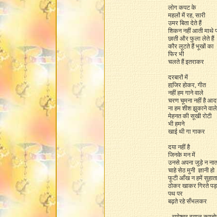
लोग कपट के
महलों में रह, सारी
उमर बिता देते हैं
शिकन नहीं आती माथे 
छाती और फुला लेते हैं
कौर लूटते हैं भूखों का
फिर भी
चलते हैं इतराकर
दरबारों में
हाजि़र होकर, गीत
नहीं हम गाने वाले
चरण चूमना नहीं है आ
ना हम शीश झुकाने वाले
मेहनत की सूखी रोटी
भी हमने
खाई थी गा ­गाकर
दया नहीं है
जिनके मन में
उनसे अपना जुड़े न नात
चाहे सेठ मुनी ­ ज्ञानी हो
फूटी आँख न हमें सुहात
ठोकर खाकर गिरते पड़
पथ पर
बढ़ते रहे सँभलकर
--रामेश्वर दयाल काम्बो