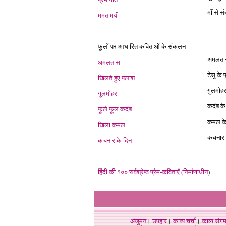
माँ से 
ममतामयी
फूलों पर आधारित कविताओं के संकलन
अमलतास
अमलतास
टेसू के
खिलते हुए पलाश
गुलमोहर
गुलमोहर
कदंब के
फूले फूल कदंब
कमल के 
खिला कमल
कचनार क
कचनार के दिन
हिंदी की १०० सर्वश्रेष्ठ प्रेम-कविताएँ (निर्माणाधीन
)
अंजुमन
।
उपहार
।
काव्य चर्चा
।
काव्य संग