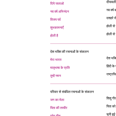
दीपावली
दिये जलाओ
नव वर्ष
नव वर्ष अभिनंदन
दशहरे स
विजय पर्व
होली से
शुभकामनाएँ
होली से
होली है
देश भक्ति की रचनाओं के संकलन
देश भक
मेरा भारत
हिंदी क
मातृभाषा के प्रति
राष्ट्र
तुम्हें नमन
परिवार से संबंधित रचनाओं के संकलन
शिशु गी
जग का मेला
पिता को
पिता की तस्वीर
चुनी हुई
प्रेम गीत