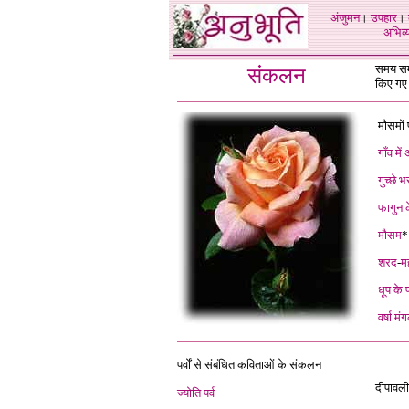
अंजुमन
।
उपहार
।
अभिव्य
समय समय
संकलन
किए गए 
मौसमों
गाँव मे
गुच्छे
फागुन क
मौसम
*
शरद
-
म
धूप के प
वर्षा मं
पर्वों से संबंधित कविताओं के संकलन
दीपावल
ज्योति पर्व