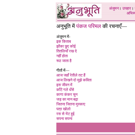
अंजुमन
।
उपहार
।
अभिव्य
अनुभूति में
पंकज परिमल
की रचनाएँ
—
अंजुमन में-
इक किताब
झोंका छुए कोई
तितलियाँ रख दे
नहीं होता
रूठ जाता है
गीतों में—
आज जहाँ रेतीले तट हैं
आज लिखने दो मुझे कविता
इस जीवन में
काँटे गले धँसे
कागा कंकर चुन
जड़ का मान बढ़ा
जितना जितना मुस्काए
पत्र खोलो
रस से भेंट हुई
सपना सपना