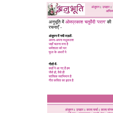
अंजुमन
।
उपहार
।
अभिव्य
अनुभूति में
ओमप्रकाश चतुर्वेदी 'पराग'
की
रचनाएँ -
अंजुमन में नयी ग़ज़लें-
अपना-अपना मधुकलश
जहाँ चलना मना है
धर्मशाला को घर
फूल के अधरों पे
गीतों में-
कहाँ पे आ गए हैं हम
जैसे हो, वैसे ही
सात्विक स्वाभिमान है
गीत कविता का हृदय है
अंजुमन
।
उपहार
।
काव्य चर्चा
।
काव्य संग