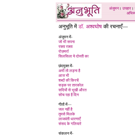
अंजुमन
।
उपहार
।
अभिव्य
अनुभूति में
डॉ.
अश्वघोष
की रचनाएँ
—
अंजुमन में-
जो भी सपना
रफ़्ता रफ़्ता
रोज़मर्रा
सिलसिला ये दोस्ती का
छंदमुक्त में-
अभी तो लड़ना है
आज भी
शब्दों की किरचें
सड़क पर तारकोल
सदियों से भूखी औरत
सोच रहा है दिन
गीतों में—
जल नहीं है
तुमसे मिलके
लाजवंती धारणाएँ
संसद के गलियारे
संकलन में-