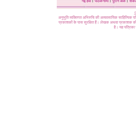
नई हवा
।
पाठकनामा
।
पुराने अंक
।
संक
©
अनुभूति व्यक्तिगत अभिरुचि की अव्यवसायिक साहित्यिक प
प्रकाशकों के पास सुरक्षित हैं। लेखक अथवा प्रकाशक की 
है। यह पत्रिका प