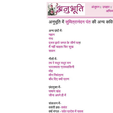
अंजुमन
।
उपहार
।
अभिव्य
अनुभूति में
सुमित्रानंदन पंत
की अन्य कवित
अन्य छंदों में-
नहान
गंगा
द्रुत झरो जगत के जीर्ण पत्
र
मैं नहीं चाहता चिर सुख
सावन
गीतों में-
तप रे मधुर मधुर मन
भारतमाता ग्रामवासिनी
मोह
मौन निमंत्रण
बाँध दिए क्यों प्राण
छंदमुक्त में-
पाषाण खंड
जीना अपने ही में
संकलन में-
वसंती हवा-
वसंत
वर्षा मंगल -
पर्वत प्रदेश में पावस