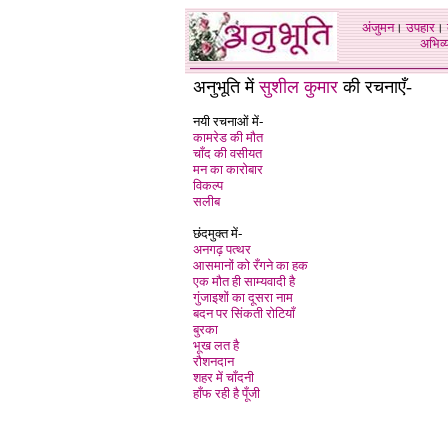
अंजुमन
।
उपहार
।
अभिव्य
अनुभूति में
सुशील कुमार
की रचनाएँ-
नयी रचनाओं में-
कामरेड की मौत
चाँद की वसीयत
मन का कारोबार
विकल्प
सलीब
छंदमुक्त में-
अनगढ़ पत्थर
आसमानों को रँगने का हक
एक मौत ही साम्यवादी है
गुंजाइशों का दूसरा नाम
बदन पर सिंकती रोटियाँ
बुरका
भूख लत है
रौशनदान
शहर में चाँदनी
हाँफ रही है पूँजी