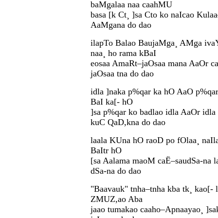
baMgalaa naa caahMU
basa [k Ct¸ ]sa Cto ko naIcao Kula
AaMgana do dao
ilapTo Balao BaujaMga¸ AMga iva
naa¸ ho rama kBaI
eosaa AmaRt–jaOsaa mana AaOr c
jaOsaa tna do dao
idla ]naka p%qar ka hO AaO p%q
BaI ka[- hO
]sa p%qar ko badlao idla AaOr idl
kuC QaD,kna do dao
laala KUna hO raoD po fOlaa¸ naIla
BaItr hO
[sa Aalama maoM caË–saudSa-na l
dSa-na do dao
"Baavauk" tnha–tnha kba tk¸ kao[- 
ZMUZ,ao Aba
jaao tumakao caaho–Apnaayao¸ ]sa