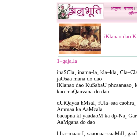
अंजुमन
।
उपहार
।
अभिव्य
iKlanao dao 
1–gaja,la
inaSCla¸ inama-la¸ kla–kla¸ Cla–Cl
jaOsaa mana do dao
iKlanao dao KuSabaU phcaanaao¸ 
kao maQauvana do dao
dUiQayaa hMsaI¸ fUla–saa caohra¸
Ammaa ka AaMcala
bacapna kI yaadaoM ka dp-Na¸ Gar
AaMgana do dao
hIra–maaotI¸ saaonaa–caaMdI¸ gaa