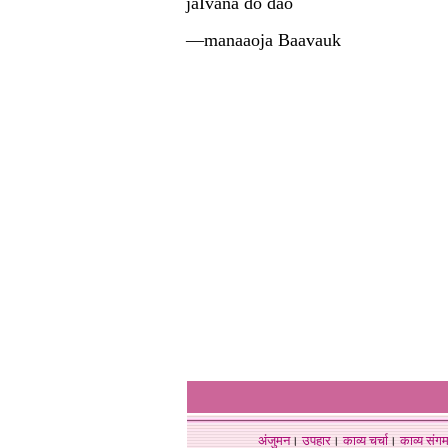
jaIvana do dao
—manaaoja Baavauk
अंजुमन
।
उपहार
।
काव्य चर्चा
।
काव्य संग