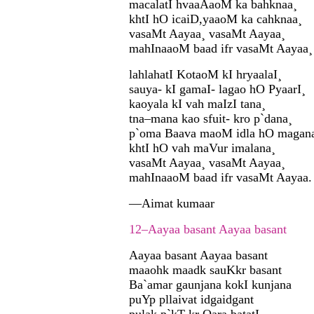
macalatI hvaaAaoM ka bahknaa¸
khtI hO icaiD,yaaoM ka cahknaa¸
vasaMt Aayaa¸ vasaMt Aayaa¸
mahInaaoM baad ifr vasaMt Aayaa¸
lahlahatI KotaoM kI hryaalaI¸
sauya- kI gamaI- lagao hO PyaarI¸
kaoyala kI vah maIzI tana¸
tna–mana kao sfuit- kro p`dana¸
p`oma Baava maoM idla hO magan
khtI hO vah maVur imalana¸
vasaMt Aayaa¸ vasaMt Aayaa¸
mahInaaoM baad ifr vasaMt Aayaa.
—Aimat kumaar
12–Aayaa basant Aayaa basant
Aayaa basant Aayaa basant
maaohk maadk sauKkr basant
Ba`amar gaunjana kokI kunjana
puYp pllaivat idgaidgant