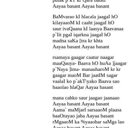
pulak p`kT kr Qara batatI
Aayaa basant Aayaa basant
BaMvarao kI hlacala jaagaI hO
kilayaaoM kI caaht jaagaI hO
saur ivaQaana kI laasya Baavanaa
p`Iit pgaI iqarkna jaagaI hO
madna saKa [tra kr khta
Aayaa basant Aayaa basant
rsamaya gaagar caatur naagar
maaQauya- Baava hO huAa ]jaagar
p`Naya ]ima- manauharoM kr kr
gaagar maoM Bar jaatIM sagar
vaalaI ko p`akT\yako Baava sao
baaolao hlaQar Aayaa basant
mana cahko saur jaagao jaanaao
Aayaa basant Aayaa basant
Aama` maMjarI sarsaaoM plaasa
baaOrayao jaba Aayaa basant
rMgaaoM ka %yaaohar saMga lao
Aayaa basant Aayaa basant..