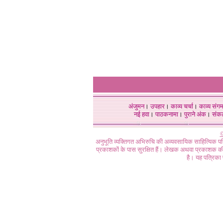
अंजुमन
।
उपहार
।
काव्य चर्चा
।
काव्य संग
नई हवा
।
पाठकनामा
।
पुराने अंक
।
संक
©
अनुभूति व्यक्तिगत अभिरुचि की अव्यवसायिक साहित्यिक प
प्रकाशकों के पास सुरक्षित हैं। लेखक अथवा प्रकाशक की 
है। यह पत्रिका प