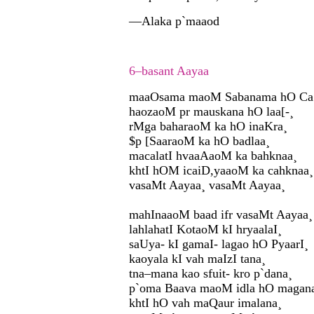
—Alaka p`maaod
6–basant Aayaa
maaOsama maoM Sabanama hO Ca[
haozaoM pr mauskana hO laa[-¸
rMga baharaoM ka hO inaKra¸
$p [SaaraoM ka hO badlaa¸
macalatI hvaaAaoM ka bahknaa¸
khtI hOM icaiD,yaaoM ka cahknaa¸
vasaMt Aayaa¸ vasaMt Aayaa¸
mahInaaoM baad ifr vasaMt Aayaa¸
lahlahatI KotaoM kI hryaalaI¸
saUya- kI gamaI- lagao hO PyaarI¸
kaoyala kI vah maIzI tana¸
tna–mana kao sfuit- kro p`dana¸
p`oma Baava maoM idla hO magan
khtI hO vah maQaur imalana¸