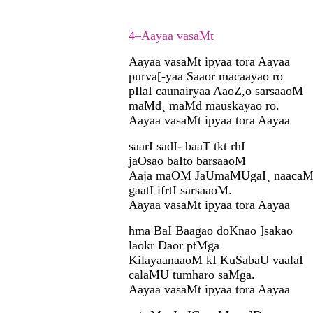
4–Aayaa vasaMt
Aayaa vasaMt ipyaa tora Aayaa
purva[-yaa Saaor macaayao ro
pIlaI caunairyaa AaoZ,o sarsaaoM
maMd¸ maMd mauskayao ro.
Aayaa vasaMt ipyaa tora Aayaa
saarI sadI- baaT tkt rhI
jaOsao baIto barsaaoM
Aaja maOM JaUmaMUgaI¸ naacaM
gaatI ifrtI sarsaaoM.
Aayaa vasaMt ipyaa tora Aayaa
hma BaI Baagao doKnao ]sakao
laokr Daor ptMga
KilayaanaaoM kI KuSabaU vaalaI
calaMU tumharo saMga.
Aayaa vasaMt ipyaa tora Aayaa