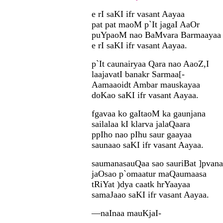
e rI saKI ifr vasant Aayaa
pat pat maoM p`It jagaI AaOr
puYpaoM nao BaMvara Barmaayaa
e rI saKI ifr vasant Aayaa.
p`It caunairyaa Qara nao AaoZ,I
laajavatI banakr Sarmaa[-
Aamaaoidt Ambar mauskayaa
doKao saKI ifr vasant Aayaa.
fgavaa ko gaItaoM ka gaunjana
sailalaa kI klarva jalaQaara
ppIho nao pIhu saur gaayaa
saunaao saKI ifr vasant Aayaa.
saumanasauQaa sao sauriBat ]pvana
jaOsao p`omaatur maQaumaasa
tRiYat )dya caatk hrYaayaa
samaJaao saKI ifr vasant Aayaa.
—naInaa mauKjaI-