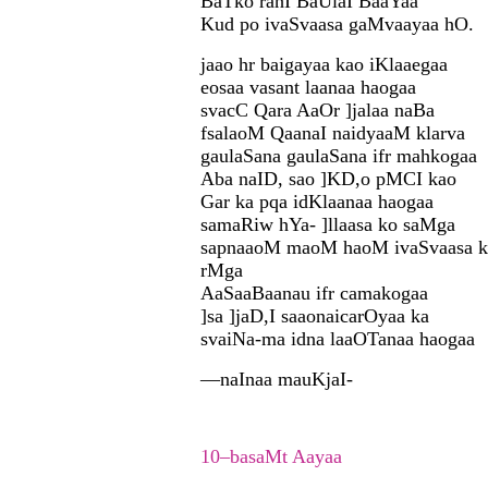
BaTko rahI BaUlaI BaaYaa
Kud po ivaSvaasa gaMvaayaa hO.
jaao hr baigayaa kao iKlaaegaa
eosaa vasant laanaa haogaa
svacC Qara AaOr ]jalaa naBa
fsalaoM QaanaI naidyaaM klarva
gaulaSana gaulaSana ifr mahkogaa
Aba naID, sao ]KD,o pMCI kao
Gar ka pqa idKlaanaa haogaa
samaRiw hYa- ]llaasa ko saMga
sapnaaoM maoM haoM ivaSvaasa k
rMga
AaSaaBaanau ifr camakogaa
]sa ]jaD,I saaonaicarOyaa ka
svaiNa-ma idna laaOTanaa haogaa
—naInaa mauKjaI-
10–basaMt Aayaa