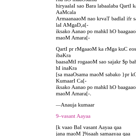
hiryaalaI sao Bara labaalaba QartI 
AaMcala
ArmaanaaoM nao krvaT badlaI ifr s
laI AMgaD,a[-
iksako Aanao po mahkI hO baagaa
maoM Amara[-
QartI pr rMgaaoM ka rMga kuC eos
ibaKra
baasaMtI rogaaoM sao sajakr $p ba
hI inaKra
[sa maaOsama maoM sabako }pr kO
KumaarI Ca[-
iksako Aanao po mahkI hO baagaa
maoM Amara[-.
Anauja kumaar
—
9–vasant Aayaa
[k vaao BaI vasant Aayaa qaa
jana maoM ]%saah samaayaa qaa