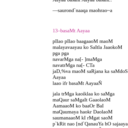
—saurond`naaqa maohrao~a
13–basaMt Aayaa
pIlao pIlao baagaaoM maoM
malayavaayau ko SaItla JaaokoM
pga pga
navarMga na[- ]maMga
navatrMga na[- CTa
jaD,%va maoM saRjana ka saMdoS
Aayaa
laao ifr basaMt AayaaÑ
jala trMga kaoiklaa ko saMga
maQaur saMgaIt GaaolaoM
AamaaoM ko baaOr BaI
maQaumaya haokr DaolaoM
saumanaaoM kI rMgat saoM
p`kRit nao [nd`QanauYa hO sajaaya