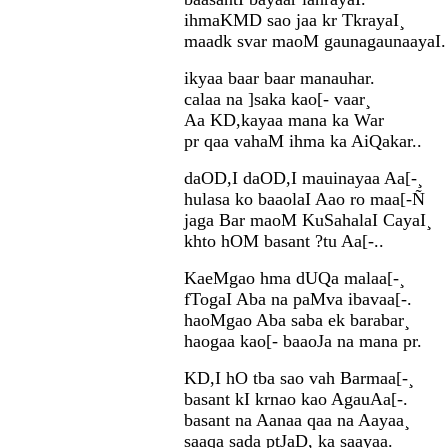
ihmaKMD sao jaa kr TkrayaI¸
maadk svar maoM gaunagaunaayaI.
ikyaa baar baar manauhar.
calaa na ]saka kao[- vaar¸
Aa KD,kayaa mana ka War
pr qaa vahaM ihma ka AiQakar..
daOD,I daOD,I mauinayaa Aa[-¸
hulasa ko baaolaI Aao ro maa[-Ñ
jaga Bar maoM KuSahalaI CayaI¸
khto hOM basant ?tu Aa[-..
KaeMgao hma dUQa malaa[-¸
fTogaI Aba na paMva ibavaa[-.
haoMgao Aba saba ek barabar¸
haogaa kao[- baaoJa na mana pr.
KD,I hO tba sao vah Barmaa[-¸
basant kI krnao kao AgauAa[-.
basant na Aanaa qaa na Aayaa¸
saaqa sada ptJaD, ka saayaa.