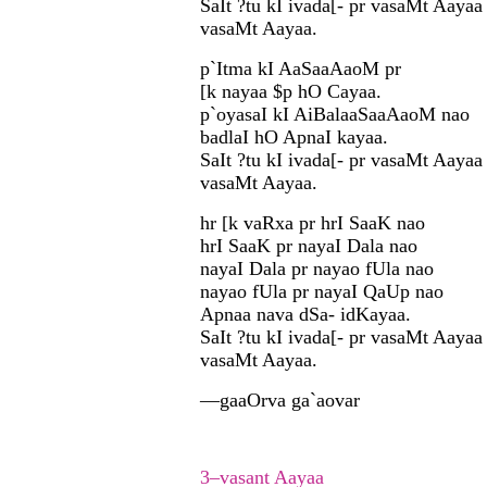
SaIt ?tu kI ivada[- pr vasaMt Aayaa
vasaMt Aayaa.
p`Itma kI AaSaaAaoM pr
[k nayaa $p hO Cayaa.
p`oyasaI kI AiBalaaSaaAaoM nao
badlaI hO ApnaI kayaa.
SaIt ?tu kI ivada[- pr vasaMt Aaya
vasaMt Aayaa.
hr [k vaRxa pr hrI SaaK nao
hrI SaaK pr nayaI Dala nao
nayaI Dala pr nayao fUla nao
nayao fUla pr nayaI QaUp nao
Apnaa nava dSa- idKayaa.
SaIt ?tu kI ivada[- pr vasaMt Aaya
vasaMt Aayaa.
—gaaOrva ga`aovar
3–vasant Aayaa