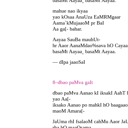
basaMt Aayaa¸ basaMt Aayaa.
mahue nao ikyaa
yao kOsaa AnaUza EaMRMgaar
Aama`kMujaaoM pr BaI
Aa ga[- bahar.
Aayaa SauBa mauhUt-
hr Aaor AanaMdao%sava hO Cayaa
basaMt Aayaa¸ basaMt Aayaa.
— dIpa jaaoSaI
8–dbao paMva gaIt
dbao paMva Aanao kI iksakI AahT
yao Aa[-
iksako Aanao po mahkI hO baagaa
maoM Amara[-
JaUma rhI fsalaoM cahMu Aaor Ja
rha hO maaOsama