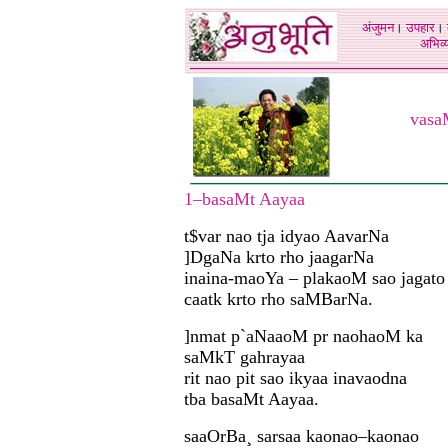
अंजुमन
।
उपहार
।
अभिव्य
vasa
1–basaMt Aayaa
t$var nao tja idyao AavarNa
]DgaNa krto rho jaagarNa
inaina-maoYa – plakaoM sao jagato
caatk krto rho saMBarNa.
]nmat p`aNaaoM pr naohaoM ka
saMkT gahrayaa
rit nao pit sao ikyaa inavaodna
tba basaMt Aayaa.
saaOrBa¸ sarsaa kaonao–kaonao