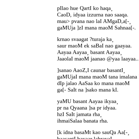
pIlao hue QartI ko haqa¸
CaoD, idyaa izzurna nao saaqa.
mau> pvana nao laI AMgaD,a[-¸
gaMUja ]zI mana maoM Sahnaa[-.
krnao svaagat ?turaja ka¸
saur maoM ek saBaI nao gaayaa.
Aayaa Aayaa¸ basant Aayaa¸
JaaolaI maoM jaanao @yaa laayaa..
]sanao AaoZ,I caunar basantI¸
gaMUjaI mana maoM tana imalana 
dIp jalao AaSaa ko mana maoM
ga[- SaIt na ]sako mana kI.
yaMU basant Aayaa ikyaa¸
pr na Qyaana ]sa pr idyaa.
hzI SaIt jamata rha¸
ihmaiSalaa banata rha.
[k idna basaMt kao sauQa Aa[-¸
baasantI bayaar lahrayaI.