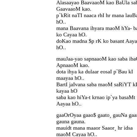
Alasaayao BaavaaoM kao BaUla sa
GaavaaoM kao.
p`kRit naTI naaca rhI hr mana lauB
hO..
mana Baavana ihyara maoM hYa- b
ko Cayaa hO.
doKao madna $p rK ko basant Aaya
hO..
mauJaa-yao sapnaaoM kao saba ib
ApnaaoM kao.
dota ihya ka dulaar eosaI p`Bau kI
maayaa hO..
BartI jaIvana saba maoM saRiYT kI
kayaa hO
saba kao hiYa-t krnao ip`ya basaMt
Aayaa hO..
gaaOrOyaa gaao$ gaato¸ gauNa gaa
gauna gauna.
mauidt mana maaor Saaor¸ hr idsa
maoM Cayaa hO..