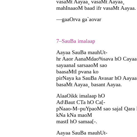
vasaMt Aayaa¸ vasaMt Aayaa¸
mahInaaoM baad ifr vasaMt Aayaa.
—gaaOrva ga`aovar
7–SauBa imalaap
Aayaa SauBa mauhUt-
hr Aaor AanaMdao%sava hO Cayaa
sayaanaI sarsaaoM sao
baasaMtI pvana ko
pirNaya ka SauBa Avasar hO Aayaa
basaMt Aayaa¸ basant Aayaa.
AlaaOikk imalaap hO
Ad\Baut CTa hO Ca[-
pNaao-M–puYpaoM sao sajaI Qara 
kNa kNa maoM
mastI hO samaa[-.
Aayaa SauBa mauhUt-