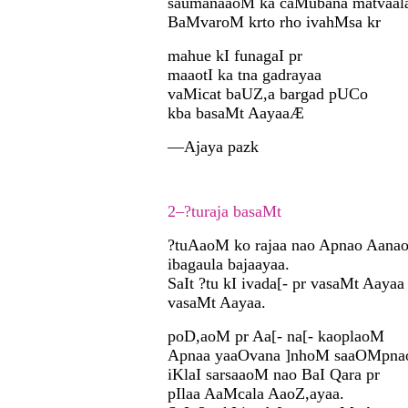
saumanaaoM ka caMubana matvaal
BaMvaroM krto rho ivahMsa kr
mahue kI funagaI pr
maaotI ka tna gadrayaa
vaMicat baUZ,a bargad pUCo
kba basaMt AayaaÆ
—Ajaya pazk
2–?turaja basaMt
?tuAaoM ko rajaa nao Apnao Aanao
ibagaula bajaayaa.
SaIt ?tu kI ivada[- pr vasaMt Aayaa
vasaMt Aayaa.
poD,aoM pr Aa[- na[- kaoplaoM
Apnaa yaaOvana ]nhoM saaOMpna
iKlaI sarsaaoM nao BaI Qara pr
pIlaa AaMcala AaoZ,ayaa.