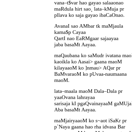
vana–t$var hao gayao salaaonao
maRdula hirt sao¸ lata–kMuja pr
pllava ko saja gayao ibaCaOnao.
AvanaI sao AMbar tk maMjaula
kama$p Cayaa
QartI nao EaRMgaar sajaayaa
jaba basaMt Aayaa.
maQaubana ko saMudr ivatana ma
kaoikla ko Aasai> gaana maoM
kilayaaoM ko ]nmau> AQar pr
BaMvaraoM ko pUvaa-naumaana
maoM.
lata–maala maoM Dala–Dala pr
yaaOvana lahrayaa
sarisaja kI pgaQvainayaaM gaMUja
Aba basaMt Aayaa.
maMjairyaaoM ko s~aot iSaKr pr
p`Naya gaana hao rha idvasa Bar