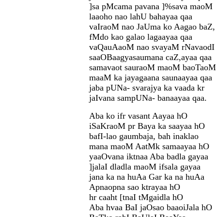
]sa pMcama pavana ]%sava maoM
laaoho nao lahU bahayaa qaa
vaIraoM nao JaUma ko Aagao baZ,
fMdo kao galao lagaayaa qaa
vaQauAaoM nao svayaM rNavaodI 
saaOBaagyasaumana caZ,ayaa qaa
samavaot sauraoM maoM baoTaoM
maaM ka jayagaana saunaayaa qaa
jaba pUNa- svarajya ka vaada kr
jaIvana sampUNa- banaayaa qaa.
Aba ko ifr vasant Aayaa hO
iSaKraoM pr Baya ka saayaa hO
bafI-lao gaumbaja, bah inaklao
mana maoM AatMk samaayaa hO
yaaOvana iktnaa Aba badla gayaa
]jalaI dladla maoM ifsala gayaa
jana ka na huAa Gar ka na huAa
Apnaopna sao ktrayaa hO
hr caaht [tnaI tMgaidla hO
Aba hvaa BaI jaOsao baaoiJala hO