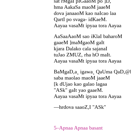
sat rMgaI pIGaaoM po ]D,
hma AakaSa maoM jaaeM
dova janaaoM kao naIcao laa
QartI po svaga- idKaeM.
Aayaa vasaMt ipyaa tora Aayaa
AaSaaAaoM sao iKlaI baharoM
gaaeM ]maMgaoM gaIt
kjara Dalako cala sajanaI
tuJao ZMUZ, rha hO maIt.
Aayaa vasaMt ipyaa tora Aayaa
BaMgaD,a¸ igawa¸ QaUma QaD,@
saba maolao maoM jaaeM
[k dUjao kao galao lagaa
"ASk" gaIt yao gaaeM.
Aayaa vasaMt ipyaa tora Aayaa
—hrdova saaoZ,I "ASk"
5–Apnaa Apnaa basant