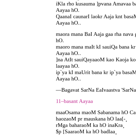
iKla rho kusauma ]pvana Amavaa b
Aayaa hO.
QaanaI caunarI laokr Aaja knt basa
Aayaa hO..
maora mana BaI Aaja gaa rha nava 
hO.
maoro mana maIt kI sauiQa bana kr
Aayaa hO..
]na AtIt sauiQayaaoM kao Kaoja ko
laayaa hO.
ip`ya kI maUrit bana kr ip`ya basaM
Aayaa hO..
—Bagavat SarNa EaIvaastva 'SarNa
11–basant Aayaa
maaOsama maoM Sabanama hO Ca[
haozaoM pr mauskana hO laa[-¸
rMga baharaoM ka hO inaKra¸
$p [SaaraoM ka hO badlaa¸