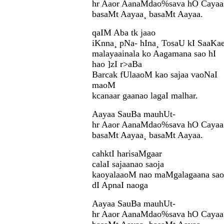
hr Aaor AanaMdao%sava hO Cayaa
basaMt Aayaa¸ basaMt Aayaa.
qaIM Aba tk jaao
iKnna¸ pNa- hIna¸ TosaU kI SaaK
malayaainala ko Aagamana sao hI
hao ]zI r>aBa
Barcak fUlaaoM kao sajaa vaoNaI
maoM
kcanaar gaanao lagaI malhar.
Aayaa SauBa mauhUt-
hr Aaor AanaMdao%sava hO Cayaa
basaMt Aayaa¸ basaMt Aayaa.
cahktI harisaMgaar
calaI sajaanao saoja
kaoyalaaoM nao maMgalagaana sao
dI ApnaI naoga
Aayaa SauBa mauhUt-
hr Aaor AanaMdao%sava hO Cayaa