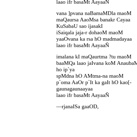
laao ifr basaMt AayaaÑ
vana ]pvana naBamaMDla maoM
maQaursa AaoMsa banakr Cayaa
KuSabaU sao ijasakI
iSaiqala jaja-r dohaoM maoM
yaaOvana ka rsa hO madmadayaa
laao ifr basaMt AayaaÑ
imalana kI maQaurtma ?tu maoM
baaMQa laao jaIvana koM Anaub
ho ip`ya
spMdna hO AMtma-na maoM
p`oma AaOr p`It ka gaIt hO kao[-
gaunagaunaayaa
laao ifr basaMt AayaaÑ
—rjanaISa gaaOD,