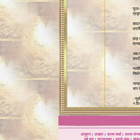
फूल-
प्रक
बादल
धरती
हाड़ 
मानव
अब त
सरदी
गरमी
निर्
जगह-
संग 
- सुब
१ दि
अंजुमन
।
उपहार
।
काव्य चर्चा
।
काव्य संग
नई हवा
।
पाठकनामा
।
पुराने अंक
।
संक