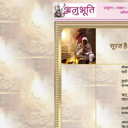
अंजुमन
।
उपहार
।
अभिव्य
सूरज है
मौसम
सर्द
कुहर
सन्ना
ऋतु 
स्वे
कंपत
मनमा
अम्मा
नेह-स