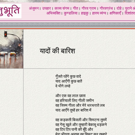
अंजुमन
।
उपहार
।
काव्य संगम
।
गीत
।
गौरव ग्राम
।
गौरवग्रंथ
।
दोहे
।
पुराने 
अभिव्यक्ति
।
कुण्डलिया
।
हाइकु
।
हास्य व्यंग्य
।
क्षणिकाएँ
।
दिशांतर
यादों की बारिश
गूँजते रहेंगे कुछ वादे
याद आएँगी कुछ बातें
वे भीगे लम्हे
और एक वह लाल छाता
वह हरियाली लिए गीली जमीन
वह जिस्म गीला और मेरे थरथराते लब
याद आएँगे तुम्हें हर बारिश में
वह कड़कती बिजली और सिमटना तुममें
वह गेसू खुले और तुम्हारी बेकाबू धड़कने
वह टिप टिप पानी की बूँदें और
मेरा भीगता अन्तस वह सिमट कर तुम्हारे