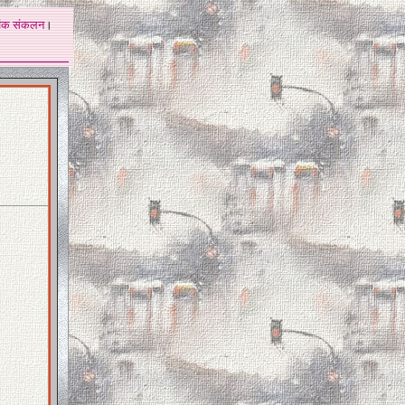
अंक
संकलन
।