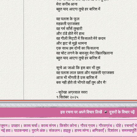
मेरा करीब आना
बहुत याद आएगा तुम्हे हर बारिश में
वह पलाश के फूल
महकती प्राजक्ता
वह गर्म साँसें तुम्हारी
और ठंडे होते मेरे हाथ
वह गीली मिट्टी में फिसलते मेरे कदम
और झट से मुझे थामना
एक साथ हम दोनों का फिसलना
वह चोट लगने के बावजूद मेरा खिलखिलाना
बहुत याद आएगा तुम्हे हर बारिश में
सुनो आ जाओ कि इस बार भी तुम
वह पलाश लाल छाता और महकती प्राजक्ता
आज भी भीगती है उस बारिश में
बस नही होते तो भीगते वहाँ तुम और मै!
- सुरेखा अग्रवाल स्वरा
१ सितंबर २०२५
इस रचना पर अपने विचार लिखें
दूसरों के विचार
पढ़ें
ंजुमन
।
उपहार
।
काव्य चर्चा
।
काव्य संगम
।
किशोर कोना
।
गौरव ग्राम
।
गौरवग्रंथ
।
दोहे
।
रचनाएँ भे
नई हवा
।
पाठकनामा
।
पुराने अंक
।
संकलन
।
हाइकु
।
हास्य व्यंग्य
।
क्षणिकाएँ
।
दिशांतर
।
समस्यापूर्ति