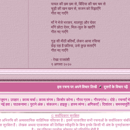
पायल की छम छम से, बिंदिया की चम चम से
चूड़ी की खन खन से, सजन को रिझाएँगे
गीत नए गाएँगे
माँ ने भेजे भरकर, मालपुए और घेवर
माँगे छोटा देवर, मिल-जुल के खाएँगे
गीत नए गाएँगे
गुड़ सी मीठी बतियाँ, लेकर आया रसिया
छेड़ रहा है छलिया, उसे कुछ सताएँगे
गीत नए गाएँगे
- रेखा राजवंशी
९ अगस्त २०२०
इस रचना पर अपने विचार लिखें
दूसरों के विचार
पढ़ें
ंजुमन
।
उपहार
।
काव्य चर्चा
।
काव्य संगम
।
किशोर कोना
।
गौरव ग्राम
।
गौरवग्रंथ
।
दोहे
।
रचनाएँ भे
नई हवा
।
पाठकनामा
।
पुराने अंक
।
संकलन
।
हाइकु
।
हास्य व्यंग्य
।
क्षणिकाएँ
।
दिशांतर
।
समस्यापूर्ति
© सर्वाधिकार सुरक्षित
गत अभिरुचि की अव्यवसायिक साहित्यिक पत्रिका है। इसमें प्रकाशित सभी रचनाओं के सर्वाधिकार संब
ास सुरक्षित हैं। लेखक अथवा प्रकाशक की लिखित स्वीकृति के बिना इनके किसी भी अंश के पुनर्प्रकाशन
है। यह पत्रिका प्रत्येक सोमवार को परिवर्धित होती है