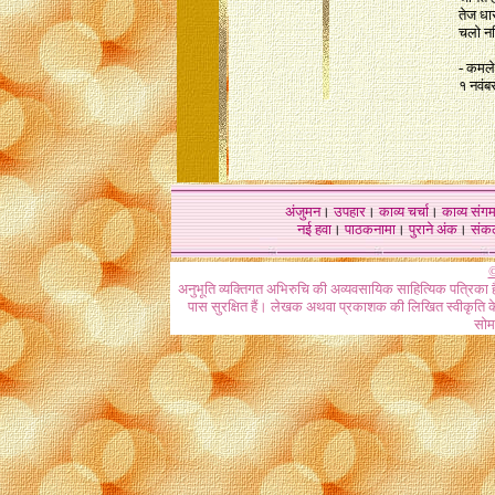
तेज धार
चलो नदि
- कमले
१ नवंब
अंजुमन
।
उपहार
।
काव्य चर्चा
।
काव्य संग
नई हवा
।
पाठकनामा
।
पुराने अंक
।
संक
©
अनुभूति व्यक्तिगत अभिरुचि की अव्यवसायिक साहित्यिक पत्रिका 
पास सुरक्षित हैं। लेखक अथवा प्रकाशक की लिखित स्वीकृति के 
सोमव