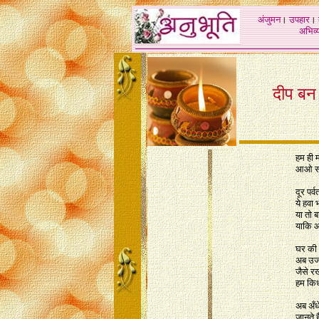
अंजुमन
।
उपहार
।
अभिव्य
दीप बन 
हम ही म
आओ सा
दूर पर्व
ये हवा भ
या तो 
याकि आ
घर की द
अब उजा
जैसे रख
हम किध
अब अँधे
जानते 