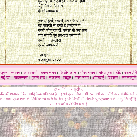
धूम यही फिर देवदिवाली पर भी होंगी
चहुँ-दिश वाग्वि‍लास
देखने लायक हो
फुलझड़ि‍याँ, चकरी,अनार के दीवाने ये
बड़े पटाखों से डरते हैं अनजाने ये
बच्चों को दुखदर्दों, मसलों से क्या लेना
शोर मचाते घूमें इत-उत परवाने ये
बच्चों का उल्लास
देखने लायक हो
-
आकुल
१ अक्टूबर २०२२
ंजुमन
।
उपहार
।
काव्य चर्चा
।
काव्य संगम
।
किशोर कोना
।
गौरव ग्राम
।
गौरवग्रंथ
।
दोहे
।
रचनाएँ भे
नई हवा
।
पाठकनामा
।
पुराने अंक
।
संकलन
।
हाइकु
।
हास्य व्यंग्य
।
क्षणिकाएँ
।
दिशांतर
।
समस्यापूर्ति
© सर्वाधिकार सुरक्षित
रुचि की अव्यवसायिक साहित्यिक पत्रिका है। इसमें प्रकाशित सभी रचनाओं के सर्वाधिकार संबंधित ले
ेखक अथवा प्रकाशक की लिखित स्वीकृति के बिना इनके किसी भी अंश के पुनर्प्रकाशन की अनुमति नहीं है।
सोमवार को परिवर्धित होती है