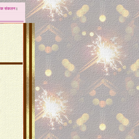
अंक
संकलन
।