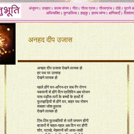
अंजुमन
।
उपहार
।
काव्य संगम
।
गीत
।
गौरव ग्राम
।
गौरवग्रंथ
।
दोहे
।
पुराने 
अभिव्यक्ति
।
कुण्डलिया
।
हाइकु
।
हास्य व्यंग्य
।
क्षणिकाएँ
।
दिशांतर
अनहद दीप
उजास
अनहद दीप उजास देखने लायक हो
हर पथ पर उत्‍साह
देखने लायक हो
पहले होंगे घर-आँगन-दर सब रँग रोगन
पकवानों से होंगे दिन प्रतिदिन अब भोजन
पास-पड़ौस-घरों के बच्चों के हाथों में
फुलझ‍ड़ि‍यों से होंगे घर, बाहर पथ रोशन
सबका जोश हुलास
देखने लायक हो
टिम-टिम फुलबतियों से रातें जगमग होंगी
बाजारों में चहल-पहल अब दिन भर होंगी
शोर, पटाखे, मेहमानों की आवा-जाही